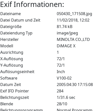
Exif Informationen:
Dateiname
050430_171508.jpg
Datei Datum und Zeit
11/02/2018, 12:02
Dateigröße
81.74 kB
Dateiendung Typ
image/jpeg
Hersteller
MINOLTA CO.,LTD
Modell
DiMAGE X
Ausrichtung
1
X-Auflösung
72/1
Y-Auflösung
72/1
Auflösungseinheit
Inch
Software
V100-02
Datum Zeit
2005:04:30 17:15:08
Exif IFD Pointer
284
Belichtungszeit
1/31.6 sec
Blende
28/10
Belichtungsprogramm
Normal Programm