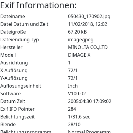
Exif Informationen:
Dateiname
050430_170902.jpg
Datei Datum und Zeit
11/02/2018, 12:02
Dateigröße
67.20 kB
Dateiendung Typ
image/jpeg
Hersteller
MINOLTA CO.,LTD
Modell
DiMAGE X
Ausrichtung
1
X-Auflösung
72/1
Y-Auflösung
72/1
Auflösungseinheit
Inch
Software
V100-02
Datum Zeit
2005:04:30 17:09:02
Exif IFD Pointer
284
Belichtungszeit
1/31.6 sec
Blende
28/10
Belichtungsprogramm
Normal Programm