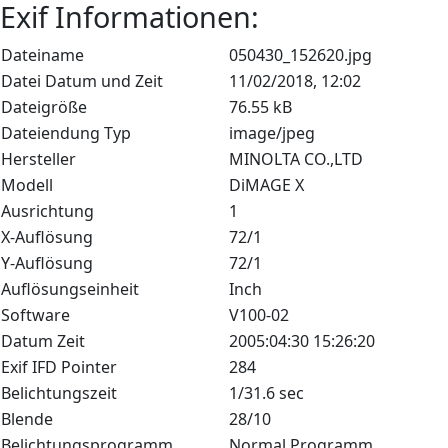
Exif Informationen:
Dateiname
050430_152620.jpg
Datei Datum und Zeit
11/02/2018, 12:02
Dateigröße
76.55 kB
Dateiendung Typ
image/jpeg
Hersteller
MINOLTA CO.,LTD
Modell
DiMAGE X
Ausrichtung
1
X-Auflösung
72/1
Y-Auflösung
72/1
Auflösungseinheit
Inch
Software
V100-02
Datum Zeit
2005:04:30 15:26:20
Exif IFD Pointer
284
Belichtungszeit
1/31.6 sec
Blende
28/10
Belichtungsprogramm
Normal Programm