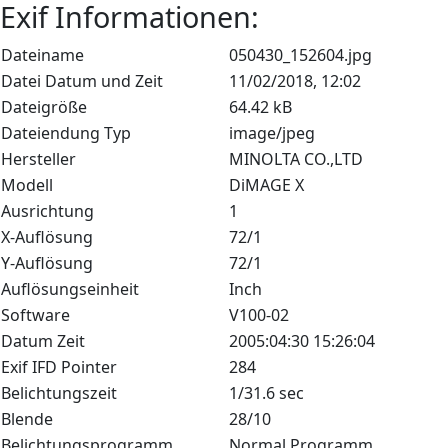
Exif Informationen:
Dateiname
050430_152604.jpg
Datei Datum und Zeit
11/02/2018, 12:02
Dateigröße
64.42 kB
Dateiendung Typ
image/jpeg
Hersteller
MINOLTA CO.,LTD
Modell
DiMAGE X
Ausrichtung
1
X-Auflösung
72/1
Y-Auflösung
72/1
Auflösungseinheit
Inch
Software
V100-02
Datum Zeit
2005:04:30 15:26:04
Exif IFD Pointer
284
Belichtungszeit
1/31.6 sec
Blende
28/10
Belichtungsprogramm
Normal Programm