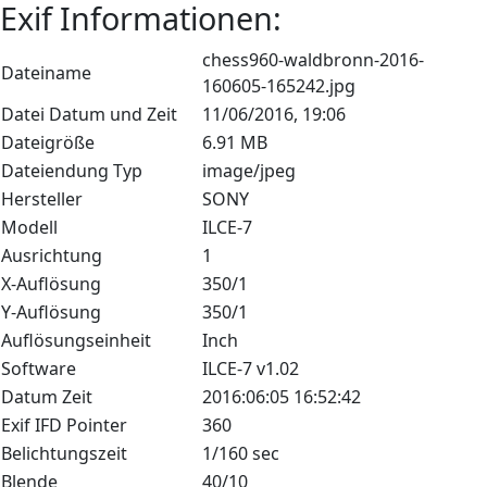
Exif Informationen:
chess960-waldbronn-2016-
Dateiname
160605-165242.jpg
Datei Datum und Zeit
11/06/2016, 19:06
Dateigröße
6.91 MB
Dateiendung Typ
image/jpeg
Hersteller
SONY
Modell
ILCE-7
Ausrichtung
1
X-Auflösung
350/1
Y-Auflösung
350/1
Auflösungseinheit
Inch
Software
ILCE-7 v1.02
Datum Zeit
2016:06:05 16:52:42
Exif IFD Pointer
360
Belichtungszeit
1/160 sec
Blende
40/10