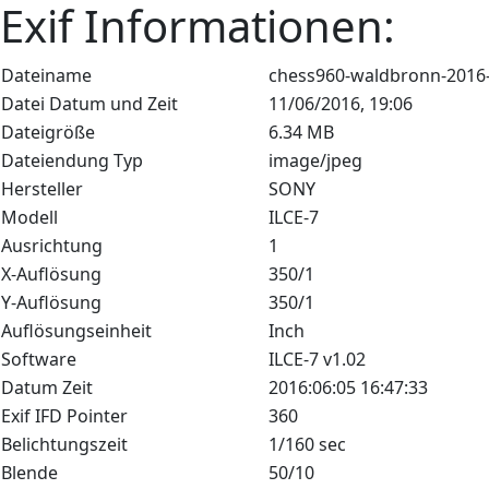
Exif Informationen:
Dateiname
chess960-waldbronn-2016-
Datei Datum und Zeit
11/06/2016, 19:06
Dateigröße
6.34 MB
Dateiendung Typ
image/jpeg
Hersteller
SONY
Modell
ILCE-7
Ausrichtung
1
X-Auflösung
350/1
Y-Auflösung
350/1
Auflösungseinheit
Inch
Software
ILCE-7 v1.02
Datum Zeit
2016:06:05 16:47:33
Exif IFD Pointer
360
Belichtungszeit
1/160 sec
Blende
50/10