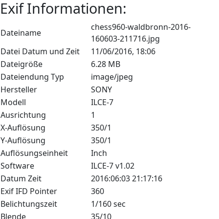
Exif Informationen:
chess960-waldbronn-2016-
Dateiname
160603-211716.jpg
Datei Datum und Zeit
11/06/2016, 18:06
Dateigröße
6.28 MB
Dateiendung Typ
image/jpeg
Hersteller
SONY
Modell
ILCE-7
Ausrichtung
1
X-Auflösung
350/1
Y-Auflösung
350/1
Auflösungseinheit
Inch
Software
ILCE-7 v1.02
Datum Zeit
2016:06:03 21:17:16
Exif IFD Pointer
360
Belichtungszeit
1/160 sec
Blende
35/10