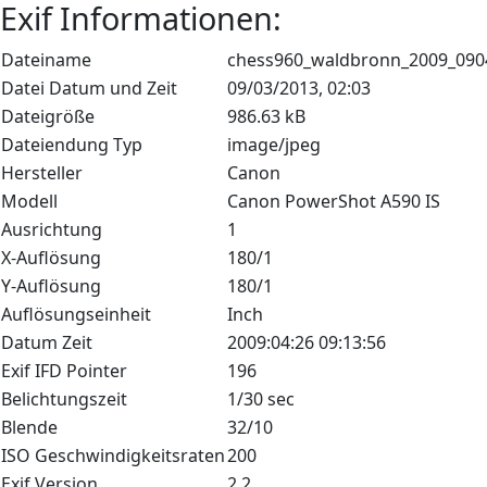
Exif Informationen:
Dateiname
chess960_waldbronn_2009_090
Datei Datum und Zeit
09/03/2013, 02:03
Dateigröße
986.63 kB
Dateiendung Typ
image/jpeg
Hersteller
Canon
Modell
Canon PowerShot A590 IS
Ausrichtung
1
X-Auflösung
180/1
Y-Auflösung
180/1
Auflösungseinheit
Inch
Datum Zeit
2009:04:26 09:13:56
Exif IFD Pointer
196
Belichtungszeit
1/30 sec
Blende
32/10
ISO Geschwindigkeitsraten
200
Exif Version
2.2