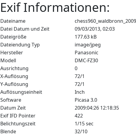
Exif Informationen:
Dateiname
chess960_waldbronn_2009
Datei Datum und Zeit
09/03/2013, 02:03
Dateigröße
177.63 kB
Dateiendung Typ
image/jpeg
Hersteller
Panasonic
Modell
DMC-FZ30
Ausrichtung
0
X-Auflösung
72/1
Y-Auflösung
72/1
Auflösungseinheit
Inch
Software
Picasa 3.0
Datum Zeit
2009:04:26 12:18:35
Exif IFD Pointer
422
Belichtungszeit
1/15 sec
Blende
32/10