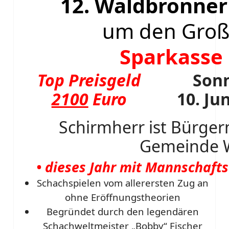
12. Waldbronne
um den Große
Sparkasse 
Top Preisgeld
Son
2100
Euro
10. Ju
Schirmherr ist Bürger
Gemeinde 
• dieses Jahr mit Mannschaft
Schachspielen vom allerersten Zug an
ohne Eröffnungstheorien
Begründet durch den legendären
Schachweltmeister „Bobby“ Fischer