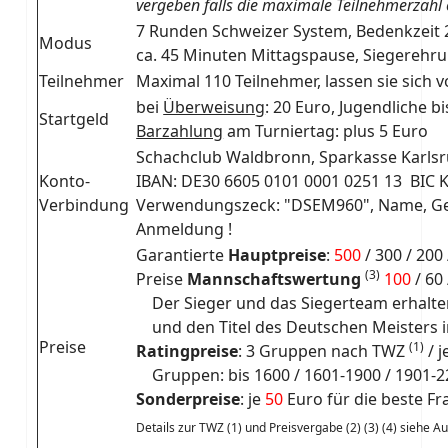
vergeben falls die maximale Teilnehmerzahl e
7 Runden Schweizer System, Bedenkzeit 
Modus
ca. 45 Minuten Mittagspause, Siegerehr
Teilnehmer
Maximal 110 Teilnehmer, lassen sie sich 
bei
Überweisung
: 20 Euro, Jugendliche b
Startgeld
Barzahlung
am Turniertag: plus 5 Euro
Schachclub Waldbronn, Sparkasse Karls
Konto-
IBAN: DE30 6605 0101 0001 0251 13 BIC
Verbindung
Verwendungszeck: "DSEM960", Name, Gebu
Anmeldung !
Garantierte
Hauptpreise
:
500
/ 300 / 200 
(3)
Preise
Mannschaftswertung
100
/ 60
Der Sieger und das Siegerteam erhalt
und den Titel des Deutschen Meisters i
Preise
(1)
Ratingpreise
: 3 Gruppen nach TWZ
/ 
Gruppen: bis 1600 / 1601-1900 / 1901-2
Sonderpreise
: je
50
Euro für die beste Fr
Details zur TWZ (1) und Preisvergabe (2) (3) (4) siehe A