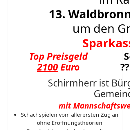
13. Waldbron
um den Gr
Sparkas
Top Preisgeld
S
2100
Euro
??
Schirmherr ist Bür
Gemein
mit Mannschaftswe
Schachspielen vom allerersten Zug an
ohne Eröffnungstheorien