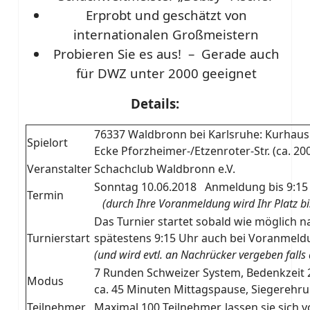
Erprobt und geschätzt von
internationalen Großmeistern
Probieren Sie es aus! – Gerade auch
für DWZ unter 2000 geeignet
Details:
76337 Waldbronn bei Karlsruhe: Kurhaus
Spielort
Ecke Pforzheimer-/Etzenroter-Str. (ca. 2
Veranstalter
Schachclub Waldbronn e.V.
Sonntag 10.06.2018 Anmeldung bis 9:15
Termin
(durch Ihre Voranmeldung wird Ihr Platz bis 
Das Turnier startet sobald wie möglich n
Turnierstart
spätestens 9:15 Uhr auch bei Voranmeldun
(und wird evtl. an Nachrücker vergeben falls
7 Runden Schweizer System, Bedenkzeit 
Modus
ca. 45 Minuten Mittagspause, Siegerehr
Teilnehmer
Maximal 100 Teilnehmer, lassen sie sich 