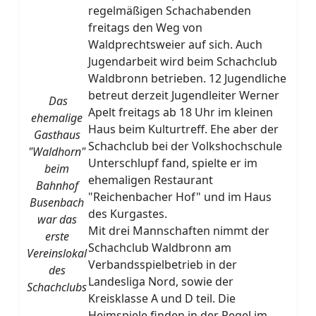
regelmäßigen Schachabenden
freitags den Weg von
Waldprechtsweier auf sich. Auch
Jugendarbeit wird beim Schachclub
Waldbronn betrieben. 12 Jugendliche
betreut derzeit Jugendleiter Werner
Das
Apelt freitags ab 18 Uhr im kleinen
ehemalige
Haus beim Kulturtreff. Ehe aber der
Gasthaus
Schachclub bei der Volkshochschule
"Waldhorn"
Unterschlupf fand, spielte er im
beim
ehemaligen Restaurant
Bahnhof
"Reichenbacher Hof" und im Haus
Busenbach
des Kurgastes.
war das
Mit drei Mannschaften nimmt der
erste
Schachclub Waldbronn am
Vereinslokal
Verbandsspielbetrieb in der
des
Landesliga Nord, sowie der
Schachclubs
Kreisklasse A und D teil. Die
Heimspiele finden in der Regel im