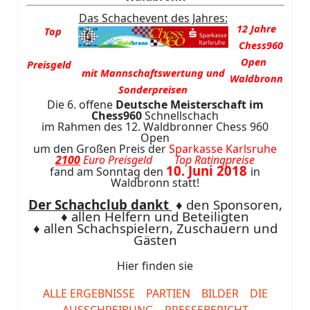
Das Schachevent des Jahres:
12 Jahre
Top
Chess960
Open
Preisgeld
mit
Mannschafts
wertung und
Waldbronn
Sonderpreisen
Die 6. offene
Deutsche Meisterschaft im
Chess960
Schnellschach
im Rahmen des 12. Waldbronner Chess 960
Open
um den Großen Preis der
Sparkasse Karlsruhe
2100
Euro Preisgeld Top Ratingpreise
10. Juni 2018
fand am Sonntag den
in
Waldbronn statt!
Der Schachclub dankt
♦ den Sponsoren,
♦ allen Helfern und Beteiligten
♦ allen Schachspielern, Zuschauern und
Gästen
Hier finden sie
ALLE ERGEBNISSE
PARTIEN
BILDER
DIE