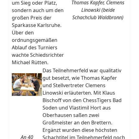
Thomas Kapfer, Clemens
um Sieg oder Platz,
Linowski (beide
sondern auch um den
Schachclub Waldbronn)
großen Preis der
Sparkasse Karlsruhe.
Über den
ordnungsgemäßen
Ablauf des Turniers
wachte Schiedsrichter
Michael Rütten.
Das Teilnehmerfeld war qualitativ
gut besetzt, wie Thomas Kapfer
und Stellvertreter Clemens
Linowski erläuterten. Mit Klaus
Bischoff von den ChessTigers Bad
Soden und Vlastimil Hort aus
Oberhausen saßen zwei
Großmeister an den Brettern.
Ergänzt wurden diese höchsten
An 40
Schachtitel im Teilnehmerfeld noch