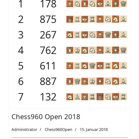
1
178
2
875
3
267
4
762
5
611
6
887
7
132
Chess960 Open 2018
Administrator
Chess960Open
15. Januar 2018