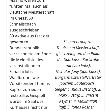
Masino waren zum
fünften Mal auch als
Deutsche Meisterschaft
im Chess960
Schnellschach
ausgeschrieben.
80 Aktive aus fast der
Siegerehrung zur
gesamten
Deutschen Meisterschaft,
Bundesrepublik
gleichzeitig um den Pokal
verzeichnete am Ende
der Sparkasse Karlsruhe
die Meldeliste des
mit (von links):
veranstaltenden
Nicholas Jany (Sparkasse),
Schachclubs
Bürgermeisterstellvertreter
Waldbronn, wie
Joachim Lauterbach |
Vorsitzender Thomas
Sieger: 1. Klaus Bischoff, 2.
Kapfer zufrieden
Mark Kvetny, 3. Vincent
feststellte. Gespielt
Keymer, 4. Maximilian
wurde im Saal des
Ruff, 5. Jonas Rosner |
Kurhauses nicht nur