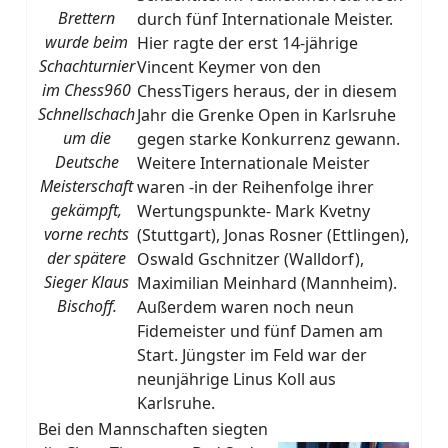
Brettern
durch fünf Internationale Meister.
wurde beim
Hier ragte der erst 14-jährige
Schachturnier
Vincent Keymer von den
im Chess960
ChessTigers heraus, der in diesem
Schnellschach
Jahr die Grenke Open in Karlsruhe
um die
gegen starke Konkurrenz gewann.
Deutsche
Weitere Internationale Meister
Meisterschaft
waren -in der Reihenfolge ihrer
gekämpft,
Wertungspunkte- Mark Kvetny
vorne rechts
(Stuttgart), Jonas Rosner (Ettlingen),
der spätere
Oswald Gschnitzer (Walldorf),
Sieger Klaus
Maximilian Meinhard (Mannheim).
Bischoff.
Außerdem waren noch neun
Fidemeister und fünf Damen am
Start. Jüngster im Feld war der
neunjährige Linus Koll aus
Karlsruhe.
Bei den Mannschaften siegten