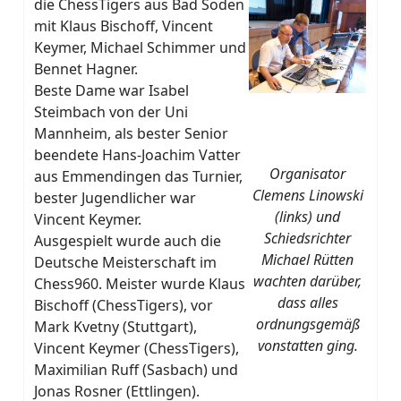
die ChessTigers aus Bad Soden
mit Klaus Bischoff, Vincent
Keymer, Michael Schimmer und
Bennet Hagner.
Beste Dame war Isabel
Steimbach von der Uni
Mannheim, als bester Senior
beendete Hans-Joachim Vatter
Organisator
aus Emmendingen das Turnier,
Clemens Linowski
bester Jugendlicher war
(links) und
Vincent Keymer.
Schiedsrichter
Ausgespielt wurde auch die
Michael Rütten
Deutsche Meisterschaft im
wachten darüber,
Chess960. Meister wurde Klaus
dass alles
Bischoff (ChessTigers), vor
ordnungsgemäß
Mark Kvetny (Stuttgart),
vonstatten ging.
Vincent Keymer (ChessTigers),
Maximilian Ruff (Sasbach) und
Jonas Rosner (Ettlingen).