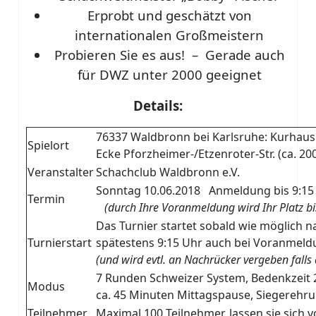
Erprobt und geschätzt von
internationalen Großmeistern
Probieren Sie es aus! – Gerade auch
für DWZ unter 2000 geeignet
Details:
76337 Waldbronn bei Karlsruhe: Kurhaus
Spielort
Ecke Pforzheimer-/Etzenroter-Str. (ca. 2
Veranstalter
Schachclub Waldbronn e.V.
Sonntag 10.06.2018 Anmeldung bis 9:15
Termin
(durch Ihre Voranmeldung wird Ihr Platz bis 
Das Turnier startet sobald wie möglich n
Turnierstart
spätestens 9:15 Uhr auch bei Voranmeldun
(und wird evtl. an Nachrücker vergeben falls
7 Runden Schweizer System, Bedenkzeit 
Modus
ca. 45 Minuten Mittagspause, Siegerehr
Teilnehmer
Maximal 100 Teilnehmer, lassen sie sich 