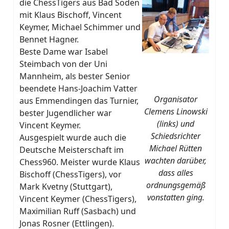
die ChessTigers aus Bad Soden
mit Klaus Bischoff, Vincent
Keymer, Michael Schimmer und
Bennet Hagner.
Beste Dame war Isabel
Steimbach von der Uni
Mannheim, als bester Senior
beendete Hans-Joachim Vatter
Organisator
aus Emmendingen das Turnier,
Clemens Linowski
bester Jugendlicher war
(links) und
Vincent Keymer.
Schiedsrichter
Ausgespielt wurde auch die
Michael Rütten
Deutsche Meisterschaft im
wachten darüber,
Chess960. Meister wurde Klaus
dass alles
Bischoff (ChessTigers), vor
ordnungsgemäß
Mark Kvetny (Stuttgart),
vonstatten ging.
Vincent Keymer (ChessTigers),
Maximilian Ruff (Sasbach) und
Jonas Rosner (Ettlingen).