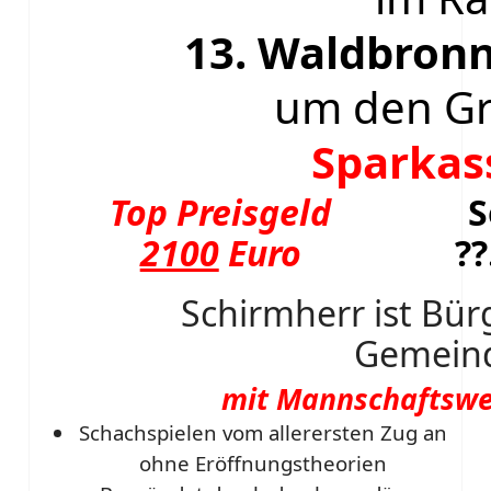
13. Waldbron
um den Gr
Sparkas
Top Preisgeld
S
2100
Euro
??
Schirmherr ist Bür
Gemein
mit Mannschaftswe
Schachspielen vom allerersten Zug an
ohne Eröffnungstheorien