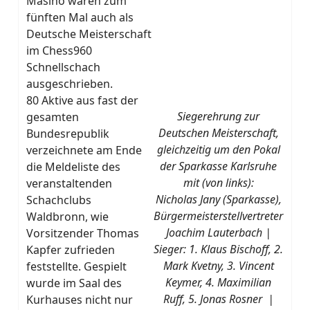
Masino waren zum
fünften Mal auch als
Deutsche Meisterschaft
im Chess960
Schnellschach
ausgeschrieben.
80 Aktive aus fast der
Siegerehrung zur
gesamten
Deutschen Meisterschaft,
Bundesrepublik
gleichzeitig um den Pokal
verzeichnete am Ende
der Sparkasse Karlsruhe
die Meldeliste des
mit (von links):
veranstaltenden
Nicholas Jany (Sparkasse),
Schachclubs
Bürgermeisterstellvertreter
Waldbronn, wie
Joachim Lauterbach |
Vorsitzender Thomas
Sieger: 1. Klaus Bischoff, 2.
Kapfer zufrieden
Mark Kvetny, 3. Vincent
feststellte. Gespielt
Keymer, 4. Maximilian
wurde im Saal des
Ruff, 5. Jonas Rosner |
Kurhauses nicht nur