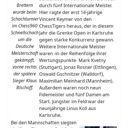
Brettern
durch fünf Internationale Meister.
wurde beim
Hier ragte der erst 14-jährige
Schachturnier
Vincent Keymer von den
im Chess960
ChessTigers heraus, der in diesem
Schnellschach
Jahr die Grenke Open in Karlsruhe
um die
gegen starke Konkurrenz gewann.
Deutsche
Weitere Internationale Meister
Meisterschaft
waren -in der Reihenfolge ihrer
gekämpft,
Wertungspunkte- Mark Kvetny
vorne rechts
(Stuttgart), Jonas Rosner (Ettlingen),
der spätere
Oswald Gschnitzer (Walldorf),
Sieger Klaus
Maximilian Meinhard (Mannheim).
Bischoff.
Außerdem waren noch neun
Fidemeister und fünf Damen am
Start. Jüngster im Feld war der
neunjährige Linus Koll aus
Karlsruhe.
Bei den Mannschaften siegten