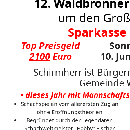
12. Waldbronne
um den Große
Sparkasse 
Top Preisgeld
Son
2100
Euro
10. Ju
Schirmherr ist Bürger
Gemeinde 
• dieses Jahr mit Mannschaft
Schachspielen vom allerersten Zug an
ohne Eröffnungstheorien
Begründet durch den legendären
Schachweltmeister „Bobby“ Fischer