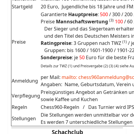
Startgeld
20 Euro, Jugendliche bis 18 Jahre und FM
Garantierte
Hauptpreise
:
500
/ 300 / 200 
(3)
Preise
Mannschaftswertung
100
/ 60
Der Sieger und das Siegerteam erhalte
und den Titel des Deutschen Meisters i
Preise
(1)
Ratingpreise
: 3 Gruppen nach TWZ
/ 
Gruppen: bis 1600 / 1601-1900 / 1901-2
Sonderpreise
: je
50
Euro für die beste Fr
Details zur TWZ (1) und Preisvergabe (2) (3) (4) siehe A
per Mail:
mailto: chess960anmeldung@sc
Anmeldung
Angaben: Name, Geburtsdatum, Verein u
Preisgünstiges Angebot an Getränken un
Verpflegung
sowie Kaffee und Kuchen
Regeln
Chess960-Regeln / Das Turnier wird IPS
Die Stellungen werden unmittelbar vor de
Stellungen
Es werden 7 unterschiedliche Stellungen 
Schachclub