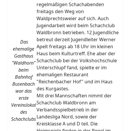
regelmäßigen Schachabenden
freitags den Weg von
Waldprechtsweier auf sich. Auch
Jugendarbeit wird beim Schachclub
Waldbronn betrieben. 12 Jugendliche
betreut derzeit Jugendleiter Werner
Das
Apelt freitags ab 18 Uhr im kleinen
ehemalige
Haus beim Kulturtreff. Ehe aber der
Gasthaus
Schachclub bei der Volkshochschule
"Waldhorn"
Unterschlupf fand, spielte er im
beim
ehemaligen Restaurant
Bahnhof
"Reichenbacher Hof" und im Haus
Busenbach
des Kurgastes.
war das
Mit drei Mannschaften nimmt der
erste
Schachclub Waldbronn am
Vereinslokal
Verbandsspielbetrieb in der
des
Landesliga Nord, sowie der
Schachclubs
Kreisklasse A und D teil. Die
Heimspiele finden in der Regel im