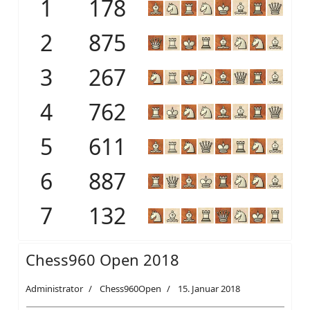
1
178
2
875
3
267
4
762
5
611
6
887
7
132
Chess960 Open 2018
Administrator
Chess960Open
15. Januar 2018