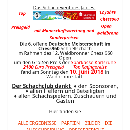
Das Schachevent des Jahres:
12 Jahre
Top
Chess960
Open
Preisgeld
mit
Mannschafts
wertung und
Waldbronn
Sonderpreisen
Die 6. offene
Deutsche Meisterschaft im
Chess960
Schnellschach
im Rahmen des 12. Waldbronner Chess 960
Open
um den Großen Preis der
Sparkasse Karlsruhe
2100
Euro Preisgeld Top Ratingpreise
10. Juni 2018
fand am Sonntag den
in
Waldbronn statt!
Der Schachclub dankt
♦ den Sponsoren,
♦ allen Helfern und Beteiligten
♦ allen Schachspielern, Zuschauern und
Gästen
Hier finden sie
ALLE ERGEBNISSE
PARTIEN
BILDER
DIE