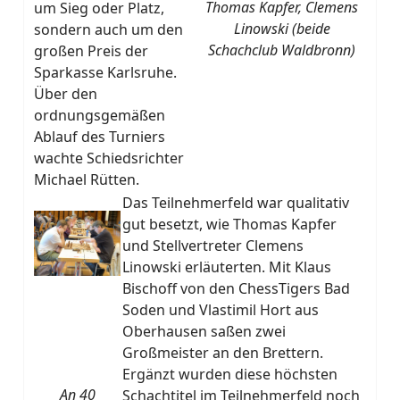
Thomas Kapfer, Clemens
um Sieg oder Platz,
Linowski (beide
sondern auch um den
Schachclub Waldbronn)
großen Preis der
Sparkasse Karlsruhe.
Über den
ordnungsgemäßen
Ablauf des Turniers
wachte Schiedsrichter
Michael Rütten.
Das Teilnehmerfeld war qualitativ
gut besetzt, wie Thomas Kapfer
und Stellvertreter Clemens
Linowski erläuterten. Mit Klaus
Bischoff von den ChessTigers Bad
Soden und Vlastimil Hort aus
Oberhausen saßen zwei
Großmeister an den Brettern.
Ergänzt wurden diese höchsten
An 40
Schachtitel im Teilnehmerfeld noch