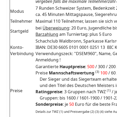
vergeben falls die maximale Teilnehmerzahl e
7 Runden Schweizer System, Bedenkzeit 
Modus
ca. 45 Minuten Mittagspause, Siegerehr
Teilnehmer
Maximal 110 Teilnehmer, lassen sie sich 
bei
Überweisung
: 20 Euro, Jugendliche b
Startgeld
Barzahlung
am Turniertag: plus 5 Euro
Schachclub Waldbronn, Sparkasse Karls
Konto-
IBAN: DE30 6605 0101 0001 0251 13 BIC
Verbindung
Verwendungszeck: "DSEM960", Name, Gebu
Anmeldung !
Garantierte
Hauptpreise
:
500
/ 300 / 200 
(3)
Preise
Mannschaftswertung
100
/ 60
Der Sieger und das Siegerteam erhalt
und den Titel des Deutschen Meisters i
Preise
(1)
Ratingpreise
: 3 Gruppen nach TWZ
/ 
Gruppen: bis 1600 / 1601-1900 / 1901-2
Sonderpreise
: je
50
Euro für die beste Fr
Details zur TWZ (1) und Preisvergabe (2) (3) (4) siehe A