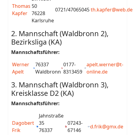
Thomas
50
0721/47065045
th.kapfer@web.de
Kapfer
76228
Karlsruhe
2. Mannschaft (Waldbronn 2),
Bezirksliga (KA)
Mannschaftsführer:
Werner
76337
0177-
apelt.werner@t-
Apelt
Waldbronn
8313459
online.de
3. Mannschaft (Waldbronn 3),
Kreisklasse D2 (KA)
Mannschaftsführer:
Jahnstraße
Dagobert
35
07243-
d.frik@gmx.de
Frik
76337
67146