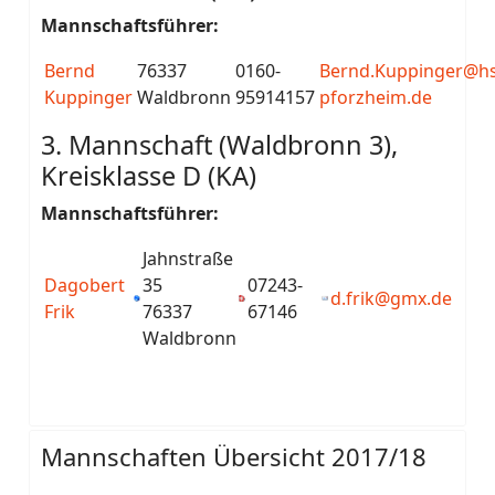
Mannschaftsführer:
Bernd
76337
0160-
Bernd.Kuppinger@hs
Kuppinger
Waldbronn
95914157
pforzheim.de
3. Mannschaft (Waldbronn 3),
Kreisklasse D (KA)
Mannschaftsführer:
Jahnstraße
Dagobert
35
07243-
d.frik@gmx.de
Frik
76337
67146
Waldbronn
Mannschaften Übersicht 2017/18