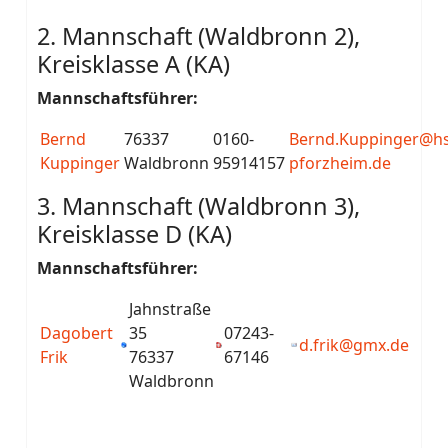
2. Mannschaft (Waldbronn 2),
Kreisklasse A (KA)
Mannschaftsführer:
Bernd
76337
0160-
Bernd.Kuppinger@hs
Kuppinger
Waldbronn
95914157
pforzheim.de
3. Mannschaft (Waldbronn 3),
Kreisklasse D (KA)
Mannschaftsführer:
Jahnstraße
Dagobert
35
07243-
d.frik@gmx.de
Frik
76337
67146
Waldbronn