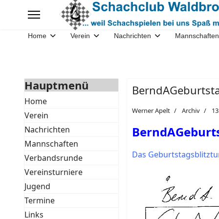
Home
Verein
Nachrichten
Mannschaften
Hauptmenü
BerndAGeburtsta
Home
Werner Apelt
Archiv
13
Verein
BerndAGeburts
Nachrichten
Mannschaften
Das Geburtstagsblitzt
Verbandsrunde
Vereinsturniere
Jugend
Termine
Links