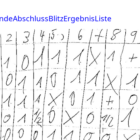
deAbschlussBlitzErgebnisListe