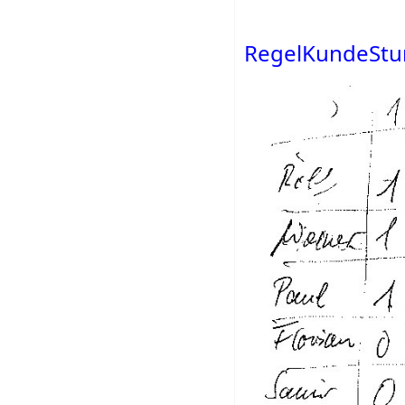
RegelKundeStun