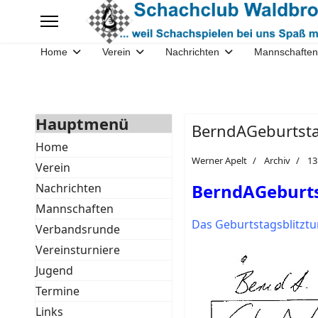
Home
Verein
Nachrichten
Mannschaften
Hauptmenü
BerndAGeburtsta
Home
Werner Apelt
Archiv
13
Verein
BerndAGeburts
Nachrichten
Mannschaften
Das Geburtstagsblitzt
Verbandsrunde
Vereinsturniere
Jugend
Termine
Links