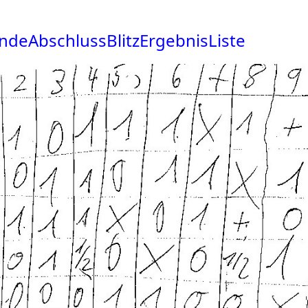
deAbschlussBlitzErgebnisListe