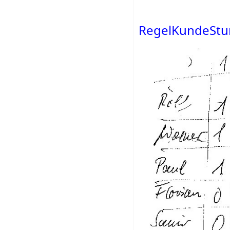
RegelKundeStun