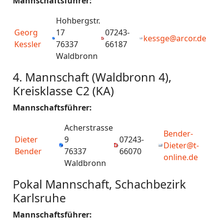
Mannschaftsführer:
Hohbergstr.
Georg
17
07243-
kessge@arcor.de
Kessler
76337
66187
Waldbronn
4. Mannschaft (Waldbronn 4),
Kreisklasse C2 (KA)
Mannschaftsführer:
Acherstrasse
Bender-
Dieter
9
07243-
Dieter@t-
Bender
76337
66070
online.de
Waldbronn
Pokal Mannschaft, Schachbezirk
Karlsruhe
Mannschaftsführer: