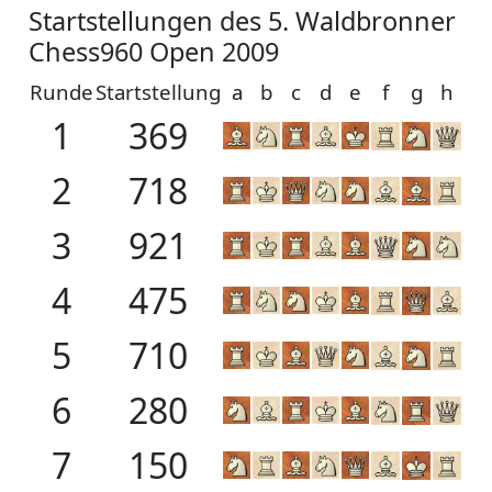
Startstellungen des 5. Waldbronner
Chess960 Open 2009
Runde
Startstellung
a
b
c
d
e
f
g
h
1
369
2
718
3
921
4
475
5
710
6
280
7
150