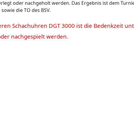
rlegt oder nachgeholt werden. Das Ergebnis ist dem Turnie
n sowie die TO des BSV.
en Schachuhren DGT 3000 ist die Bedenkzeit unte
oder nachgespielt werden.
chreibung VM 2023/2024