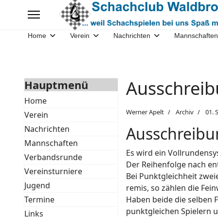
Home
Verein
Nachrichten
Mannschaften
Ausschrei
Hauptmenü
Home
Werner Apelt
Archiv
01.
Verein
Ausschreibu
Nachrichten
Mannschaften
Es wird ein Vollrundensy
Verbandsrunde
Der Reihenfolge nach en
Vereinsturniere
Bei Punktgleichheit zwei
Jugend
remis, so zählen die Fei
Termine
Haben beide die selben F
punktgleichen Spielern u
Links