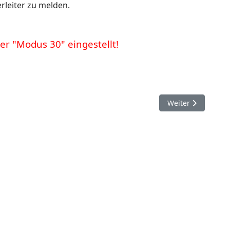
rleiter zu melden.
r "Modus 30" eingestellt!
Nächster Beitrag:
Weiter