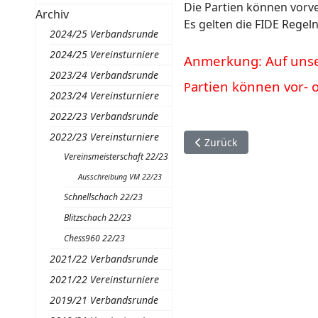
Die Partien können vorve
Archiv
Es gelten die FIDE Regel
2024/25 Verbandsrunde
2024/25 Vereinsturniere
Anmerkung: Auf unser
2023/24 Verbandsrunde
artien können vor- 
P
2023/24 Vereinsturniere
2022/23 Verbandsrunde
2022/23 Vereinsturniere
Vorheriger Beitrag: Auss
Zurück
Vereinsmeisterschaft 22/23
Ausschreibung VM 22/23
Schnellschach 22/23
Blitzschach 22/23
Chess960 22/23
2021/22 Verbandsrunde
2021/22 Vereinsturniere
2019/21 Verbandsrunde