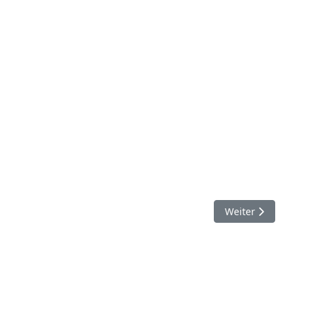
Nächster Beitrag:
Weiter