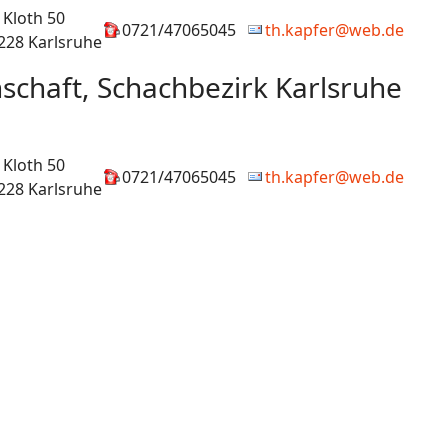
 Kloth 50
0721/47065045
th.kapfer@web.de
228 Karlsruhe
chaft, Schachbezirk Karlsruhe
 Kloth 50
0721/47065045
th.kapfer@web.de
228 Karlsruhe
schaften Übersicht 2025/26