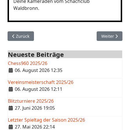
Deine Kameraden vom Schachclub
Waldbronn.
Vorheriger Beitrag: Saisonauftakt 2025/26 am 20.09.25 bei 
Nächster Beitr
Zurück
Weiter
Neueste Beiträge
Chess960 2025/26
Details
06. August 2026 12:35
Vereinsmeisterschaft 2025/26
Details
06. August 2026 12:11
Blitzturniere 2025/26
Details
27. Juni 2026 19:05
Letzter Spieltag der Saison 2025/26
Details
27. Mai 2026 22:14