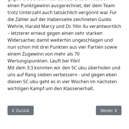
einen Punktgewinn ausgerechnet, der dem Team
trotz Unterzahl auch tatsächlich vergönnt war. Für
die Zähler auf der Habenseite zeichneten Guido
Wehrle, Harald Marcy und Dr. Yilin Xu verantwortlich
– letzterer erneut gegen einen sehr starken
Widersacher, damit weiterhin ungeschlagen und
nun schon mit drei Punkten aus vier Partien sowie
einem Zugewinn von mehr als 70
Wertungspunkten. Läuft bei Yilin!
Mit dem 3:3 konnten wir den SC ubu überholen und
uns auf Rang sieben verbessern - und gegen eben
diesen SC ubu geht es in vier Wochen im nächsten
wichtigen Kampf um den Klassenerhalt.
Vorheriger Beitrag: Sechster Spieltag der Saison 2023/24
Nächster Beitr
Zurück
Weiter