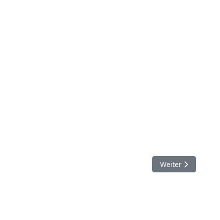
Nächster Beitrag:
Weiter