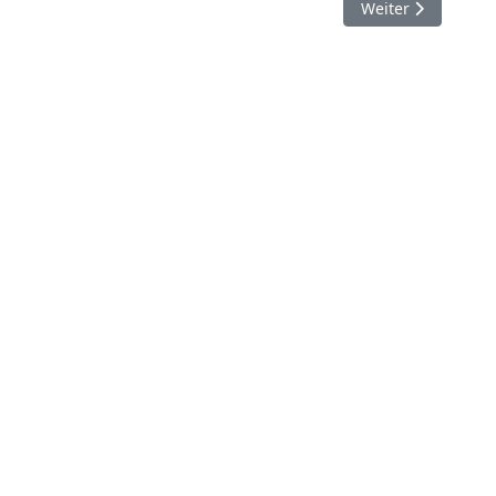
Nächster Beitrag:
Weiter