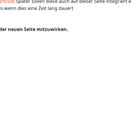
chclub
Später sollen diese auch auf dieser Seite integriert
s wenn dies eine Zeit lang dauert
 der neuen Seite mitzuwirken.
s960 Open 2009 Infos