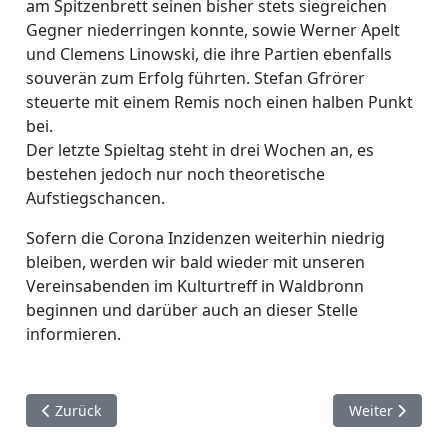
am Spitzenbrett seinen bisher stets siegreichen
Gegner niederringen konnte, sowie Werner Apelt
und Clemens Linowski, die ihre Partien ebenfalls
souverän zum Erfolg führten. Stefan Gfrörer
steuerte mit einem Remis noch einen halben Punkt
bei.
Der letzte Spieltag steht in drei Wochen an, es
bestehen jedoch nur noch theoretische
Aufstiegschancen.
Sofern die Corona Inzidenzen weiterhin niedrig
bleiben, werden wir bald wieder mit unseren
Vereinsabenden im Kulturtreff in Waldbronn
beginnen und darüber auch an dieser Stelle
informieren.
Vorheriger Beitrag: Bericht vom neunten und letzen Spielta
Nächster Beitr
Zurück
Weiter