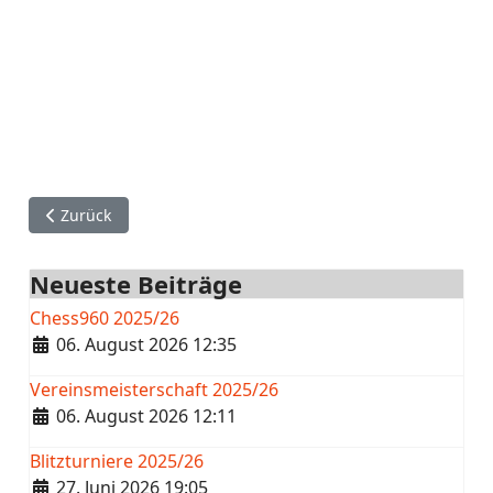
Vorheriger Beitrag: Verbandsrunde Spielplan 19/21
Zurück
Neueste Beiträge
Chess960 2025/26
Details
06. August 2026 12:35
Vereinsmeisterschaft 2025/26
Details
06. August 2026 12:11
Blitzturniere 2025/26
Details
27. Juni 2026 19:05