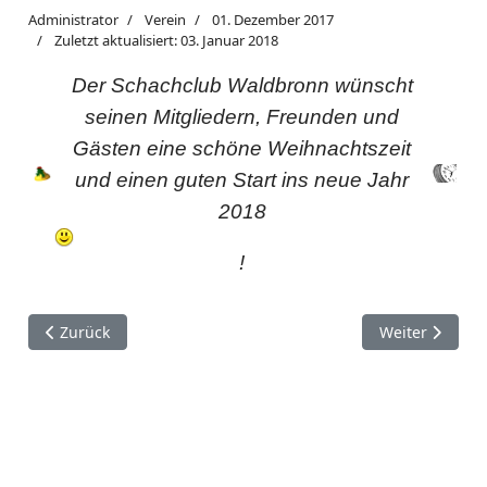
Administrator
Verein
01. Dezember 2017
Zuletzt aktualisiert: 03. Januar 2018
Der Schachclub Waldbronn wünscht
seinen Mitgliedern, Freunden und
Gästen eine schöne Weihnachtszeit
und einen guten Start ins neue Jahr
2018
!
Vorheriger Beitrag: Mitgliederversammlung 2024
Nächster Beitr
Zurück
Weiter