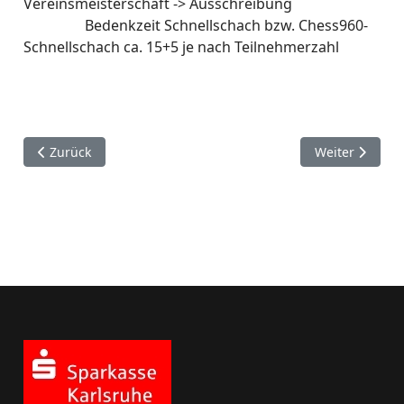
Vereinsmeisterschaft -> Ausschreibung
Bedenkzeit Schnellschach bzw. Chess960-
Schnellschach ca. 15+5 je nach Teilnehmerzahl
Vorheriger Beitrag: Schachkalender 2024/2025
Nächster Beit
Zurück
Weiter