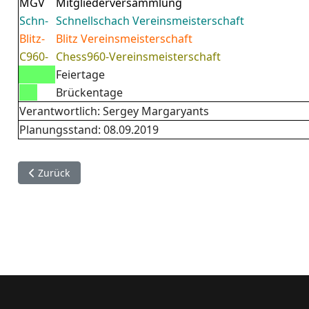
MGV
Mitgliederversammlung
Schn-
Schnellschach Vereinsmeisterschaft
Blitz-
Blitz Vereinsmeisterschaft
C960-
Chess960-Vereinsmeisterschaft
Feiertage
Brückentage
Verantwortlich: Sergey Margaryants
Planungsstand: 08.09.2019
Vorheriger Beitrag: Kurzkalender 2016/2017
Zurück