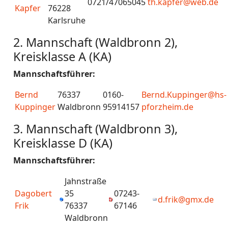
0721/47065045
th.kapfer@web.de
Kapfer
76228
Karlsruhe
2. Mannschaft (Waldbronn 2),
Kreisklasse A (KA)
Mannschaftsführer:
Bernd
76337
0160-
Bernd.Kuppinger@hs-
Kuppinger
Waldbronn
95914157
pforzheim.de
3. Mannschaft (Waldbronn 3),
Kreisklasse D (KA)
Mannschaftsführer:
Jahnstraße
Dagobert
35
07243-
d.frik@gmx.de
Frik
76337
67146
Waldbronn