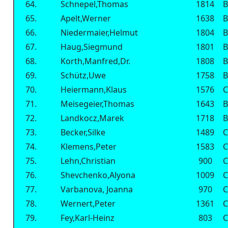
64.
Schnepel,Thomas
1814
B
65.
Apelt,Werner
1638
B
66.
Niedermaier,Helmut
1804
B
67.
Haug,Siegmund
1801
B
68.
Korth,Manfred,Dr.
1808
B
69.
Schütz,Uwe
1758
B
70.
Heiermann,Klaus
1576
C
71.
Meisegeier,Thomas
1643
B
72.
Landkocz,Marek
1718
B
73.
Becker,Silke
1489
C
74.
Klemens,Peter
1583
C
75.
Lehn,Christian
900
C
76.
Shevchenko,Alyona
1009
C
77.
Varbanova, Joanna
970
C
78.
Wernert,Peter
1361
C
79.
Fey,Karl-Heinz
803
C