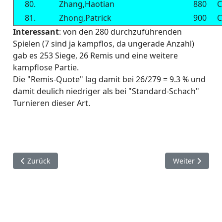
80.
Zhang,Haotian
880
C
81.
Zhong,Patrick
900
C
Interessant
: von den 280 durchzuführenden
Spielen (7 sind ja kampflos, da ungerade Anzahl)
gab es 253 Siege, 26 Remis und eine weitere
kampflose Partie.
Die "Remis-Quote" lag damit bei 26/279 = 9.3 % und
damit deulich niedriger als bei "Standard-Schach"
Turnieren dieser Art.
Vorheriger Beitrag: Chess960 Open 2018
Nächster Beit
Zurück
Weiter