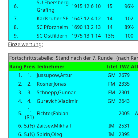
SU Ebersberg-
6.
1915
12
6
10
15
96½
Grafing
7.
Karlsruher SF
1647
12
4
12
14
102
8.
SC Pforzheim
1690
13
2
13
14
89½
9.
SC Ostfildern
1975
13
1
14
13½
100
Einzelwertung:
Fortschrittstabelle: Stand nach der 7. Runde (nach Ran
Rang
Preis
Teilnehmer
Titel
TWZ
Att
1.
1.
Jussupow,Artur
GM
2679
2.
2.
Rosner,Jonas
FM
2335
3.
3.
Schnepp,Gunnar
FM
2301
4.
4.
Gurevich,Vladimir
GM
2643
1.
5.
Fichter,Fabian
2005
A
(R1)
6.
5.(½)
Zaitsev,Mikhail
IM
2531
6.
5.(½)
Spirin,Oleg
IM
2395