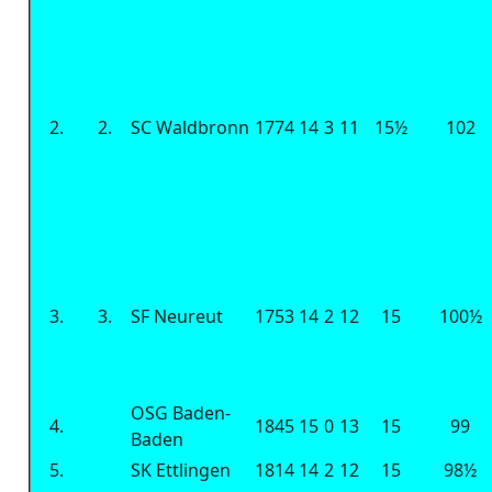
2.
2.
SC Waldbronn
1774
14
3
11
15½
102
3.
3.
SF Neureut
1753
14
2
12
15
100½
OSG Baden-
4.
1845
15
0
13
15
99
Baden
5.
SK Ettlingen
1814
14
2
12
15
98½