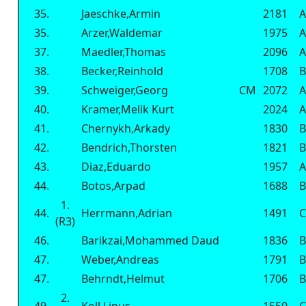
35.
Jaeschke,Armin
2181
A
35.
Arzer,Waldemar
1975
A
37.
Maedler,Thomas
2096
A
38.
Becker,Reinhold
1708
B
39.
Schweiger,Georg
CM
2072
A
40.
Kramer,Melik Kurt
2024
A
41.
Chernykh,Arkady
1830
B
42.
Bendrich,Thorsten
1821
B
43.
Diaz,Eduardo
1957
A
44.
Botos,Arpad
1688
B
1.
44.
Herrmann,Adrian
1491
C
(R3)
46.
Barikzai,Mohammed Daud
1836
B
47.
Weber,Andreas
1791
B
47.
Behrndt,Helmut
1706
B
2.