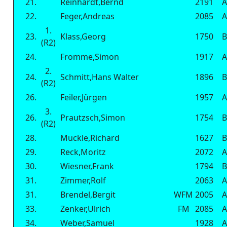
21.
Reinhardt,Bernd
2191
A
22.
Feger,Andreas
2085
A
1.
23.
Klass,Georg
1750
B
(R2)
24.
Fromme,Simon
1917
A
2.
24.
Schmitt,Hans Walter
1896
B
(R2)
26.
Feiler,Jürgen
1957
A
3.
26.
Prautzsch,Simon
1754
B
(R2)
28.
Muckle,Richard
1627
B
29.
Reck,Moritz
2072
A
30.
Wiesner,Frank
1794
B
31.
Zimmer,Rolf
2063
A
31.
Brendel,Bergit
WFM
2005
A
33.
Zenker,Ulrich
FM
2085
A
34.
Weber,Samuel
1928
A