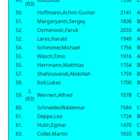
49.
Koll,Linus
1550
C
(R3)
50.
Hoffmann,Achim Gunter
2141
A
51.
Margaryants,Sergey
1836
B
52.
Osmanovic,Faruk
2033
A
52.
Lares,Harald
1949
A
54.
Schimmer,Michael
1756
B
55.
Wäsch,Timo
1916
A
55.
Herrmann,Matthias
1754
B
57.
Shahisavandi,Abdollah
1759
B
58.
Koll,Lukas
1700
B
3.
59.
Wernert,Alfred
1578
C
(R3)
60.
Schneider,Waldemar
1584
C
61.
Deppe,Leo
1724
B
61.
Hulin,Egmar
1470
C
63.
Collet,Martin
1633
B