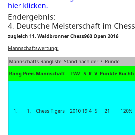
hier klicken.
Endergebnis:
4. Deutsche Meisterschaft im Ches
zugleich 11. Waldbronner Chess960 Open 2016
Mannschaftswertung:
Mannschafts-Rangliste: Stand nach der 7. Runde
Rang
Preis
Mannschaft
TWZ
S
R
V
Punkte
Buchh
1.
1.
Chess Tigers
2010
19
4
5
21
120½