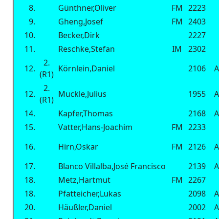
8.
Günthner,Oliver
FM
2223
9.
Gheng,Josef
FM
2403
10.
Becker,Dirk
2227
11.
Reschke,Stefan
IM
2302
2.
12.
Körnlein,Daniel
2106
A
(R1)
2.
12.
Muckle,Julius
1955
A
(R1)
14.
Kapfer,Thomas
2168
A
15.
Vatter,Hans-Joachim
FM
2233
16.
Hirn,Oskar
FM
2126
A
17.
Blanco Villalba,José Francisco
2139
A
18.
Metz,Hartmut
FM
2267
18.
Pfatteicher,Lukas
2098
A
20.
Häußler,Daniel
2002
A