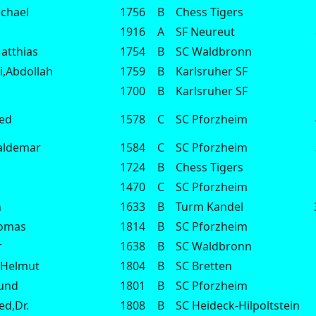
chael
1756
B
Chess Tigers
1916
A
SF Neureut
atthias
1754
B
SC Waldbronn
i,Abdollah
1759
B
Karlsruher SF
1700
B
Karlsruher SF
red
1578
C
SC Pforzheim
aldemar
1584
C
SC Pforzheim
1724
B
Chess Tigers
1470
C
SC Pforzheim
n
1633
B
Turm Kandel
homas
1814
B
SC Pforzheim
r
1638
B
SC Waldbronn
,Helmut
1804
B
SC Bretten
und
1801
B
SC Pforzheim
ed,Dr.
1808
B
SC Heideck-Hilpoltstein