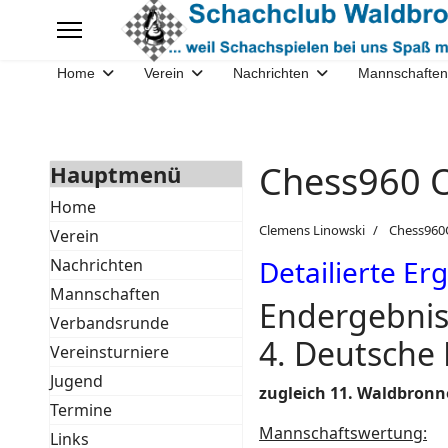
Home
Verein
Nachrichten
Mannschaften
Chess960 
Hauptmenü
Home
Clemens Linowski
Chess96
Verein
Detailierte Er
Nachrichten
Mannschaften
Endergebnis
Verbandsrunde
4. Deutsche
Vereinsturniere
Jugend
zugleich 11. Waldbronn
Termine
Mannschaftswertung:
Links