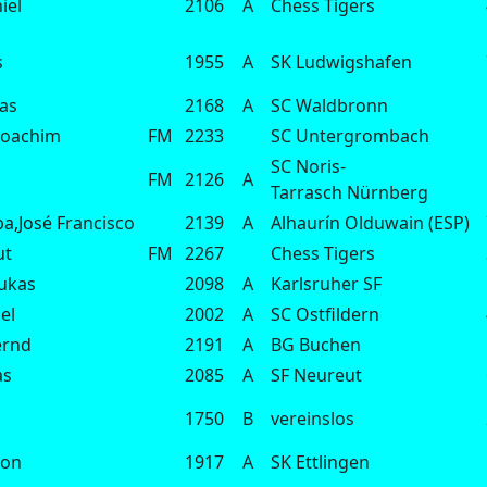
iel
2106
A
Chess Tigers
s
1955
A
SK Ludwigshafen
as
2168
A
SC Waldbronn
-Joachim
FM
2233
SC Untergrombach
SC Noris-
FM
2126
A
Tarrasch Nürnberg
ba,José Francisco
2139
A
Alhaurín Olduwain (ESP)
ut
FM
2267
Chess Tigers
Lukas
2098
A
Karlsruher SF
el
2002
A
SC Ostfildern
ernd
2191
A
BG Buchen
as
2085
A
SF Neureut
1750
B
vereinslos
mon
1917
A
SK Ettlingen