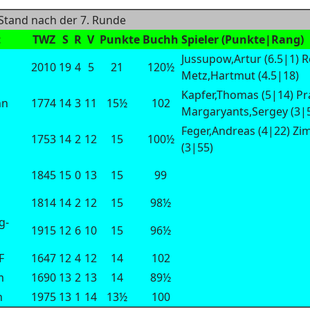
 Stand nach der 7. Runde
t
TWZ
S
R
V
Punkte
Buchh
Spieler (Punkte|Rang)
Jussupow,Artur (6.5|1) R
s
2010
19
4
5
21
120½
Metz,Hartmut (4.5|18)
Kapfer,Thomas (5|14) Pr
nn
1774
14
3
11
15½
102
Margaryants,Sergey (3|
Feger,Andreas (4|22) Zi
1753
14
2
12
15
100½
(3|55)
1845
15
0
13
15
99
1814
14
2
12
15
98½
g-
1915
12
6
10
15
96½
F
1647
12
4
12
14
102
m
1690
13
2
13
14
89½
n
1975
13
1
14
13½
100