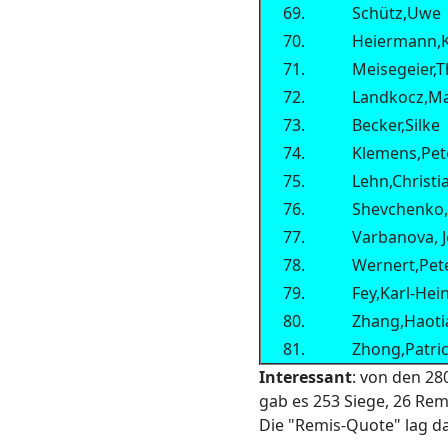
69.
Schütz,Uwe
70.
Heiermann,K
71.
Meisegeier,
72.
Landkocz,M
73.
Becker,Silke
74.
Klemens,Pet
75.
Lehn,Christi
76.
Shevchenko,
77.
Varbanova, 
78.
Wernert,Pet
79.
Fey,Karl-Hei
80.
Zhang,Haoti
81.
Zhong,Patri
Interessant
: von den 28
gab es 253 Siege, 26 Rem
Die "Remis-Quote" lag da