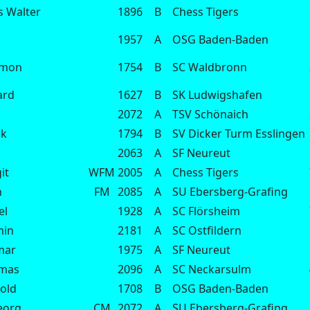
s Walter
1896
B
Chess Tigers
1957
A
OSG Baden-Baden
imon
1754
B
SC Waldbronn
ard
1627
B
SK Ludwigshafen
2072
A
TSV Schönaich
nk
1794
B
SV Dicker Turm Esslingen
2063
A
SF Neureut
it
WFM
2005
A
Chess Tigers
h
FM
2085
A
SU Ebersberg-Grafing
el
1928
A
SC Flörsheim
min
2181
A
SC Ostfildern
mar
1975
A
SF Neureut
omas
2096
A
SC Neckarsulm
hold
1708
B
OSG Baden-Baden
eorg
CM
2072
A
SU Ebersberg-Grafing