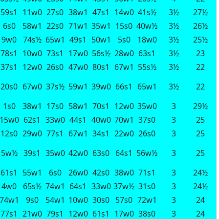
59s1
11w0
27s0
38w1
47s1
14w0
41s½
3½
27½
6s0
58w1
22s0
71w1
35w1
15s0
40w½
3½
26½
9w0
74s½
65w1
49s1
50w1
5s0
18w0
3½
25½
78s1
10w0
73s1
17w0
56s½
28w0
63s1
3½
23
37s1
12w0
26s0
47w0
80s1
67w1
55s½
3½
22
20s0
67w0
37s½
59w1
39w0
66s1
65w1
3½
22
1s0
38w1
17s0
58w1
70s1
12w0
35w0
3
29½
15w0
62s1
33w0
44s1
40w0
70w1
37s0
3
25
12s0
29w0
77s1
67w1
34s1
22w0
26s0
3
25
5w½
39s1
35w0
42w0
63s0
64s1
56w½
3
25
61s1
55w1
6s0
26w0
42s0
38w0
71s1
3
24½
4w0
65s½
74w1
64s1
33w0
37w½
31s0
3
24½
74w1
9s0
54w1
10w0
30s0
57s0
72w1
3
24
77s1
21w0
79s1
12w0
61s1
17w0
38s0
3
24