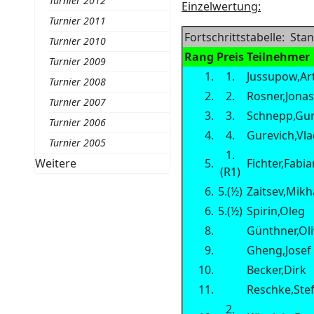
Turnier 2012
Einzelwertung:
Turnier 2011
Fortschrittstabelle: Sta
Turnier 2010
Rang
Preis
Teilnehmer
Turnier 2009
1.
1.
Jussupow,Ar
Turnier 2008
2.
2.
Rosner,Jona
Turnier 2007
3.
3.
Schnepp,Gu
Turnier 2006
4.
4.
Gurevich,Vla
Turnier 2005
1.
Weitere
5.
Fichter,Fabia
(R1)
6.
5.(½)
Zaitsev,Mikh
6.
5.(½)
Spirin,Oleg
8.
Günthner,Oli
9.
Gheng,Josef
10.
Becker,Dirk
11.
Reschke,Ste
2.