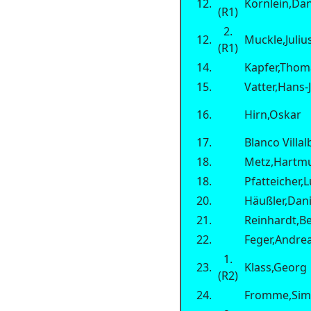
12.
Körnlein,Dan
(R1)
2.
12.
Muckle,Juliu
(R1)
14.
Kapfer,Thom
15.
Vatter,Hans
16.
Hirn,Oskar
17.
Blanco Villal
18.
Metz,Hartm
18.
Pfatteicher,
20.
Häußler,Dani
21.
Reinhardt,B
22.
Feger,Andre
1.
23.
Klass,Georg
(R2)
24.
Fromme,Si