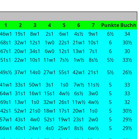
1
2
3
4
5
6
7
Punkte
Buchh
46w1
19s1
8w1
2s1
6w1
4s½
9w1
6½
34
68s1
32w1
12s1
1w0
22s1
21w1
10s1
6
30½
67s1
20w1
34s1
6w0
12s1
13w1
7s1
6
30
51s1
22w1
10s1
11w1
7s½
1w½
8s½
5½
33½
49s½
37w1
14s0
27w1
55s1
42w1
21s1
5½
26½
41w1
33s1
50w1
3s1
1s0
7w½
11s½
5
33
64w1
31s1
16w1
15s1
4w½
6s½
3w0
5
33
69s1
13w1
1s0
32w1
26s1
11w½
4w½
5
32
42s1
52w1
21s0
18w1
17s1
20w1
1s0
5
30½
57w1
43s1
4w0
52s1
19w1
23s1
2w0
5
29½
66w1
40s1
24w1
4s0
25w1
8s½
6w½
5
29½