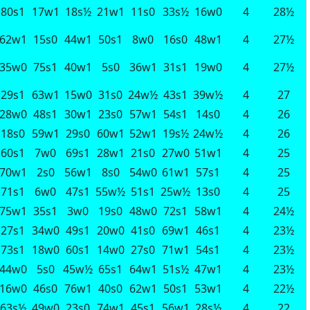
80s1
17w1
18s½
21w1
11s0
33s½
16w0
4
28½
62w1
15s0
44w1
50s1
8w0
16s0
48w1
4
27½
35w0
75s1
40w1
5s0
36w1
31s1
19w0
4
27½
29s1
63w1
15w0
31s0
24w½
43s1
39w½
4
27
28w0
48s1
30w1
23s0
57w1
54s1
14s0
4
26
18s0
59w1
29s0
60w1
52w1
19s½
24w½
4
26
60s1
7w0
69s1
28w1
21s0
27w0
51w1
4
25
70w1
2s0
56w1
8s0
54w0
61w1
57s1
4
25
71s1
6w0
47s1
55w½
51s1
25w½
13s0
4
25
75w1
35s1
3w0
19s0
48w0
72s1
58w1
4
24½
27s1
34w0
49s1
20w0
41s0
69w1
46s1
4
23½
73s1
18w0
60s1
14w0
27s0
71w1
54s1
4
23½
44w0
5s0
45w½
65s1
64w1
51s½
47w1
4
23½
16w0
46s0
76w1
40s0
62w1
50s1
53w1
4
22½
63s½
49w0
23s0
74w1
45s1
56w1
28s½
4
22