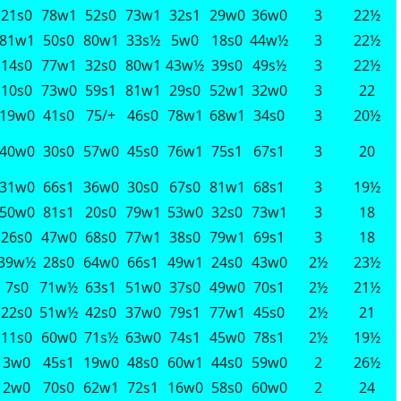
21s0
78w1
52s0
73w1
32s1
29w0
36w0
3
22½
81w1
50s0
80w1
33s½
5w0
18s0
44w½
3
22½
14s0
77w1
32s0
80w1
43w½
39s0
49s½
3
22½
10s0
73w0
59s1
81w1
29s0
52w1
32w0
3
22
19w0
41s0
75/+
46s0
78w1
68w1
34s0
3
20½
40w0
30s0
57w0
45s0
76w1
75s1
67s1
3
20
31w0
66s1
36w0
30s0
67s0
81w1
68s1
3
19½
50w0
81s1
20s0
79w1
53w0
32s0
73w1
3
18
26s0
47w0
68s0
77w1
38s0
79w1
69s1
3
18
39w½
28s0
64w0
66s1
49w1
24s0
43w0
2½
23½
7s0
71w½
63s1
51w0
37s0
49w0
70s1
2½
21½
22s0
51w½
42s0
37w0
79s1
77w1
45s0
2½
21
11s0
60w0
71s½
63w0
74s1
45w0
78s1
2½
19½
3w0
45s1
19w0
48s0
60w1
44s0
59w0
2
26½
2w0
70s0
62w1
72s1
16w0
58s0
60w0
2
24