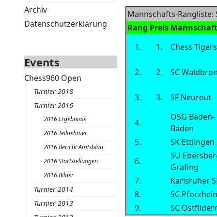
Archiv
Mannschafts-Rangliste:
Datenschutzerklärung
Rang
Preis
Mannschaf
1.
1.
Chess Tiger
Events
2.
2.
SC Waldbro
Chess960 Open
Turnier 2018
3.
3.
SF Neureut
Turnier 2016
OSG Baden-
2016 Ergebnisse
4.
Baden
2016 Teilnehmer
5.
SK Ettlingen
2016 Bericht Amtsblatt
SU Ebersber
6.
2016 Startstellungen
Grafing
2016 Bilder
7.
Karlsruher S
Turnier 2014
8.
SC Pforzhei
Turnier 2013
9.
SC Ostfilder