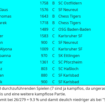
1758
B
SC Ostfildern
laus
1576
C
SF Neureut
Thomas
1643
B
Chess Tigers
arek
1718
B
Chess Tigers
1489
C
OSG Baden-Baden
er
1583
C
Karlsruher SF
an
900
C
SF Neureut
Alyona
1009
C
Karlsruher SF
Joanna
970
C
SK Ettlingen
er
1361
C
SC Pforzheim
nz
803
C
SC Haßloch
an
880
C
SF Karlsbad
ck
900
C
SF Karlsbad
0 durchzuführenden Spielen (7 sind ja kampflos, da ungera
is und eine weitere kampflose Partie.
mit bei 26/279 = 9.3 % und damit deulich niedriger als bei 