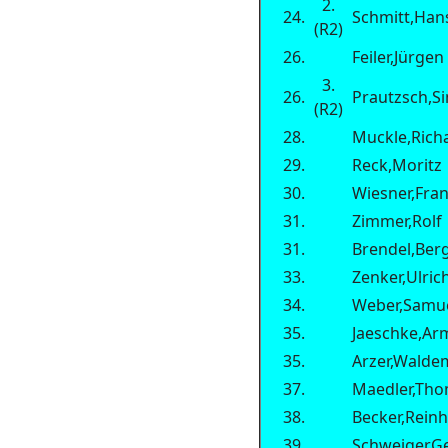
2.
24.
Schmitt,Han
(R2)
26.
Feiler,Jürgen
3.
26.
Prautzsch,S
(R2)
28.
Muckle,Rich
29.
Reck,Moritz
30.
Wiesner,Fra
31.
Zimmer,Rolf
31.
Brendel,Berg
33.
Zenker,Ulric
34.
Weber,Samu
35.
Jaeschke,Ar
35.
Arzer,Walde
37.
Maedler,Th
38.
Becker,Rein
39.
Schweiger,G