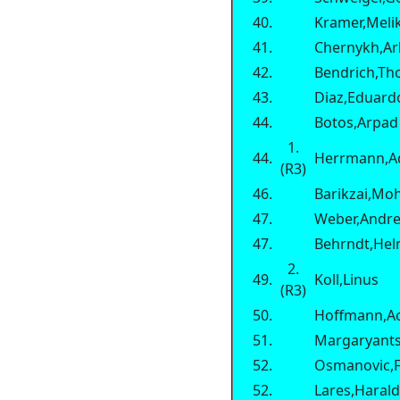
40.
Kramer,Meli
41.
Chernykh,Ar
42.
Bendrich,Th
43.
Diaz,Eduard
44.
Botos,Arpad
1.
44.
Herrmann,A
(R3)
46.
Barikzai,M
47.
Weber,Andr
47.
Behrndt,Hel
2.
49.
Koll,Linus
(R3)
50.
Hoffmann,A
51.
Margaryants
52.
Osmanovic,
52.
Lares,Haral