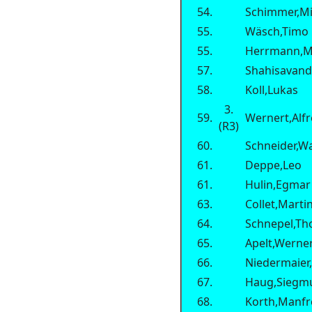
54.
Schimmer,Mi
55.
Wäsch,Timo
55.
Herrmann,M
57.
Shahisavand
58.
Koll,Lukas
3.
59.
Wernert,Alf
(R3)
60.
Schneider,W
61.
Deppe,Leo
61.
Hulin,Egmar
63.
Collet,Marti
64.
Schnepel,T
65.
Apelt,Werne
66.
Niedermaier
67.
Haug,Siegm
68.
Korth,Manfr