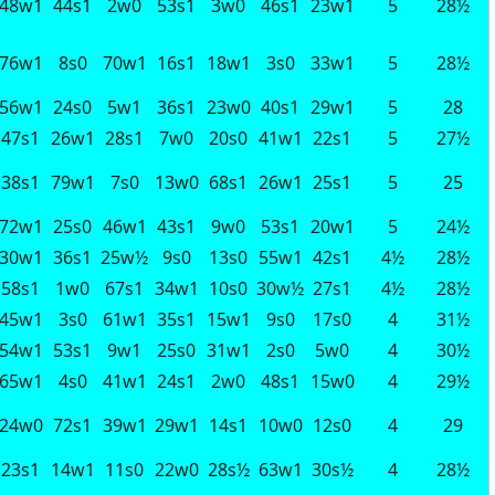
48w1
44s1
2w0
53s1
3w0
46s1
23w1
5
28½
76w1
8s0
70w1
16s1
18w1
3s0
33w1
5
28½
56w1
24s0
5w1
36s1
23w0
40s1
29w1
5
28
47s1
26w1
28s1
7w0
20s0
41w1
22s1
5
27½
38s1
79w1
7s0
13w0
68s1
26w1
25s1
5
25
72w1
25s0
46w1
43s1
9w0
53s1
20w1
5
24½
30w1
36s1
25w½
9s0
13s0
55w1
42s1
4½
28½
58s1
1w0
67s1
34w1
10s0
30w½
27s1
4½
28½
45w1
3s0
61w1
35s1
15w1
9s0
17s0
4
31½
54w1
53s1
9w1
25s0
31w1
2s0
5w0
4
30½
65w1
4s0
41w1
24s1
2w0
48s1
15w0
4
29½
24w0
72s1
39w1
29w1
14s1
10w0
12s0
4
29
23s1
14w1
11s0
22w0
28s½
63w1
30s½
4
28½