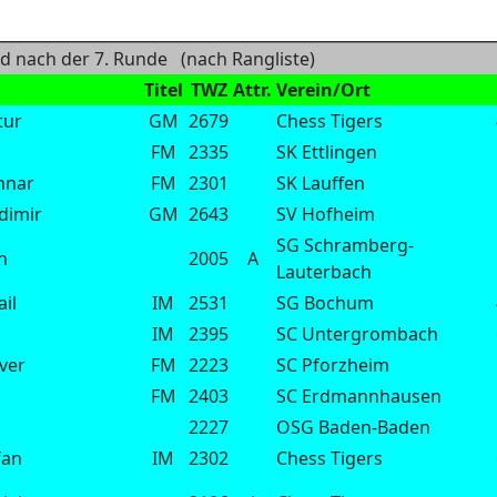
nd nach der 7. Runde (nach Rangliste)
Titel
TWZ
Attr.
Verein/Ort
tur
GM
2679
Chess Tigers
s
FM
2335
SK Ettlingen
nnar
FM
2301
SK Lauffen
dimir
GM
2643
SV Hofheim
SG Schramberg-
n
2005
A
Lauterbach
ail
IM
2531
SG Bochum
IM
2395
SC Untergrombach
ver
FM
2223
SC Pforzheim
FM
2403
SC Erdmannhausen
2227
OSG Baden-Baden
fan
IM
2302
Chess Tigers