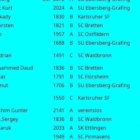
k Kurt
2024
A
SU Ebersberg-Grafing
kady
1830
B
Karlsruher SF
orsten
1821
B
SC Bretten
o
1957
A
SC Ostfildern
1688
B
SU Ebersberg-Grafing
drian
1491
C
SC Waldbronn
ohammed Daud
1836
B
SC Bretten
eas
1791
B
SC Flörsheim
mut
1706
B
SU Ebersberg-Grafing
1550
C
Karlsruher SF
chim Gunter
2141
A
vereinslos
,Sergey
1836
B
SC Waldbronn
Faruk
2033
A
SK Ettlingen
d
1949
A
SC Pirmasens