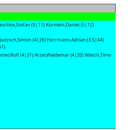
eschke,Stefan (5|11) Körnlein,Daniel (5|12)
autzsch,Simon (4|26) Herrmann,Adrian (3.5|44)
51)
mmer,Rolf (4|31) Arzer,Waldemar (4|35) Wäsch,Timo