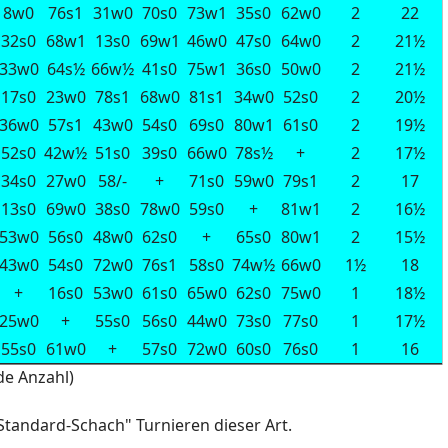
8w0
76s1
31w0
70s0
73w1
35s0
62w0
2
22
32s0
68w1
13s0
69w1
46w0
47s0
64w0
2
21½
33w0
64s½
66w½
41s0
75w1
36s0
50w0
2
21½
17s0
23w0
78s1
68w0
81s1
34w0
52s0
2
20½
36w0
57s1
43w0
54s0
69s0
80w1
61s0
2
19½
52s0
42w½
51s0
39s0
66w0
78s½
+
2
17½
34s0
27w0
58/-
+
71s0
59w0
79s1
2
17
13s0
69w0
38s0
78w0
59s0
+
81w1
2
16½
53w0
56s0
48w0
62s0
+
65s0
80w1
2
15½
43w0
54s0
72w0
76s1
58s0
74w½
66w0
1½
18
+
16s0
53w0
61s0
65w0
62s0
75w0
1
18½
25w0
+
55s0
56s0
44w0
73s0
77s0
1
17½
55s0
61w0
+
57s0
72w0
60s0
76s0
1
16
de Anzahl)
"Standard-Schach" Turnieren dieser Art.