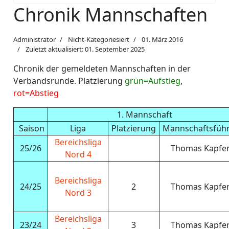
Chronik Mannschaften
Administrator
Nicht-Kategoriesiert
01. März 2016
Zuletzt aktualisiert: 01. September 2025
Chronik der gemeldeten Mannschaften in der
Verbandsrunde. Platzierung
grün=Aufstieg
,
rot=Abstieg
1. Mannschaft
Saison
Liga
Platzierung
Mannschaftsfüh
Bereichsliga
25/26
Thomas Kapfe
Nord 4
Bereichsliga
24/25
2
Thomas Kapfe
Nord 3
Bereichsliga
23/24
3
Thomas Kapfe