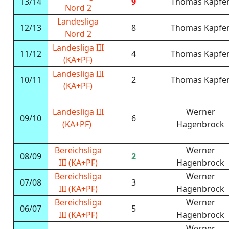
13/14
9
Thomas Kapfe
Nord 2
Landesliga
12/13
8
Thomas Kapfe
Nord 2
Landesliga III
11/12
4
Thomas Kapfe
(KA+PF)
Landesliga III
10/11
2
Thomas Kapfe
(KA+PF)
Landesliga III
Werner
09/10
6
(KA+PF)
Hagenbrock
Bereichsliga
Werner
08/09
2
III (KA+PF)
Hagenbrock
Bereichsliga
Werner
07/08
3
III (KA+PF)
Hagenbrock
Bereichsliga
Werner
06/07
5
III (KA+PF)
Hagenbrock
Werner