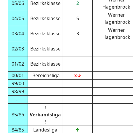
05/06
Bezirksklasse
2
Hagenbrock
Werner
04/05
Bezirksklasse
5
Hagenbrock
Werner
03/04
Bezirksklasse
3
Hagenbrock
02/03
Bezirksklasse
01/02
Bezirksklasse
00/01
Bereichsliga
x↓
99/00
98/99
...
!
85/86
Verbandsliga
!
84/85
Landesliga
↑