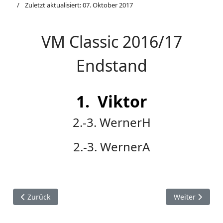
Zuletzt aktualisiert: 07. Oktober 2017
VM Classic 2016/17
Endstand
1. Viktor
2.-3. WernerH
2.-3. WernerA
Vorheriger Beitrag: Bezirksjugendeinzelmeisterschaft 2009/
Nächster Beit
Zurück
Weiter