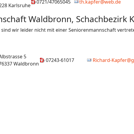
0721/47065045
th.kapfer@web.de
228 Karlsruhe
schaft Waldbronn, Schachbezirk K
sind wir leider nicht mit einer Seniorenmannschaft vertret
Albstrasse 5
07243-61017
Richard-Kapfer@
76337 Waldbronn
er Spieltag der Verbandsrunde 15/16