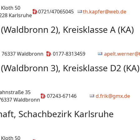
 Kloth 50
0721/47065045
th.kapfer@web.de
228 Karlsruhe
(Waldbronn 2), Kreisklasse A (KA)
76337 Waldbronn
0177-8313459
apelt.werner@t
(Waldbronn 3), Kreisklasse D2 (KA)
Jahnstraße 35
07243-67146
d.frik@gmx.de
76337 Waldbronn
aft, Schachbezirk Karlsruhe
 Kloth 50