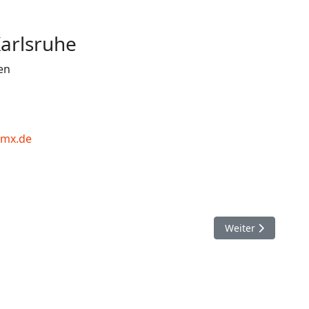
arlsruhe
en
gmx.de
Nächster Beitrag:
Weiter