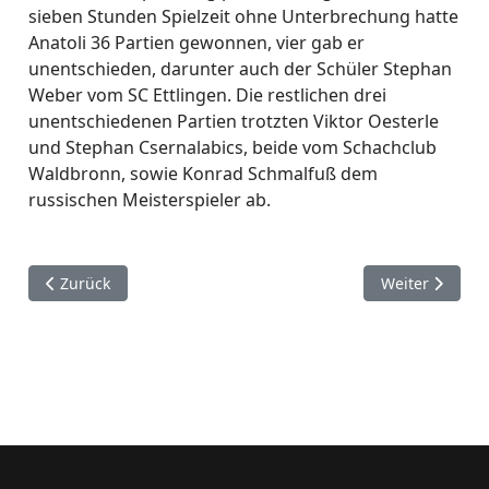
sieben Stunden Spielzeit ohne Unterbrechung hatte
Anatoli 36 Partien gewonnen, vier gab er
unentschieden, darunter auch der Schüler Stephan
Weber vom SC Ettlingen. Die restlichen drei
unentschiedenen Partien trotzten Viktor Oesterle
und Stephan Csernalabics, beide vom Schachclub
Waldbronn, sowie Konrad Schmalfuß dem
russischen Meisterspieler ab.
Vorheriger Beitrag: Nächster Freitag 3.6.2016
Nächster Beitr
Zurück
Weiter