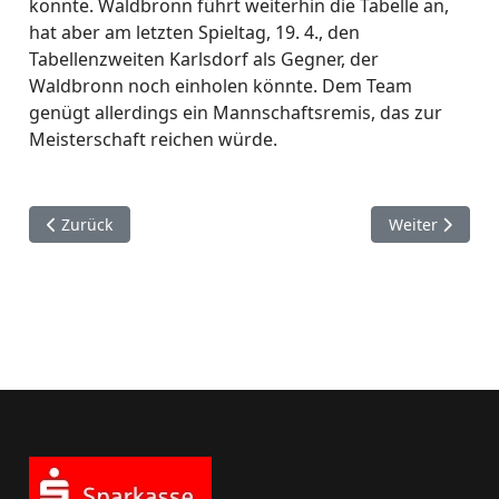
konnte. Waldbronn führt weiterhin die Tabelle an,
hat aber am letzten Spieltag, 19. 4., den
Tabellenzweiten Karlsdorf als Gegner, der
Waldbronn noch einholen könnte. Dem Team
genügt allerdings ein Mannschaftsremis, das zur
Meisterschaft reichen würde.
Vorheriger Beitrag: Neunter Spieltag der Verbandsrunde 14
Nächster Beitr
Zurück
Weiter