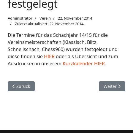
festgelegt
Administrator
Verein
22. November 2014
Zuletzt aktualisiert: 22. November 2014
Die Termine für das Schachjahr 14/15 für die
Vereinsmeisterschaften (Klassisch, Blitz,
Schnellschach, Chess960) wurden festgelegt und
diese finden sie
HIER
oder als Übersicht und zum
Ausdrucken in unserem
Kurzkalender HIER
.
Vorheriger Beitrag: Jahreshauptversammlung 2015
Nächster Beitr
Zurück
Weiter