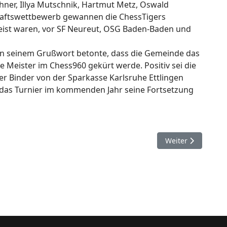
thner, Illya Mutschnik, Hartmut Metz, Oswald
haftswettbewerb gewannen die ChessTigers
reist waren, vor SF Neureut, OSG Baden-Baden und
in seinem Grußwort betonte, dass die Gemeinde das
 Meister im Chess960 gekürt werde. Positiv sei die
er Binder von der Sparkasse Karlsruhe Ettlingen
s das Turnier im kommenden Jahr seine Fortsetzung
Nächster Beitrag:
Weiter