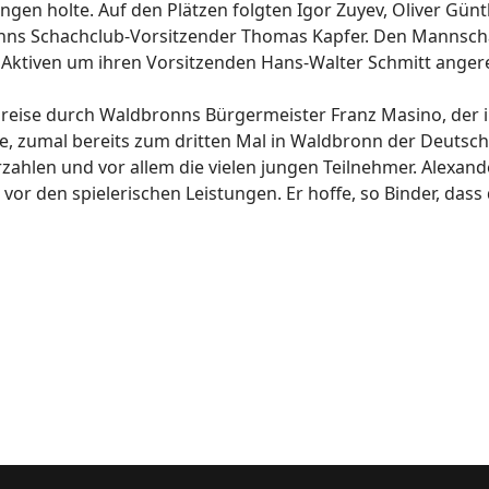
ingen holte. Auf den Plätzen folgten Igor Zuyev, Oliver Gün
nns Schachclub-Vorsitzender Thomas Kapfer. Den Mannsc
en Aktiven um ihren Vorsitzenden Hans-Walter Schmitt ange
eise durch Waldbronns Bürgermeister Franz Masino, der 
e, zumal bereits zum dritten Mal in Waldbronn der Deutsche
hlen und vor allem die vielen jungen Teilnehmer. Alexand
or den spielerischen Leistungen. Er hoffe, so Binder, das
s960 Open 2014 Partien