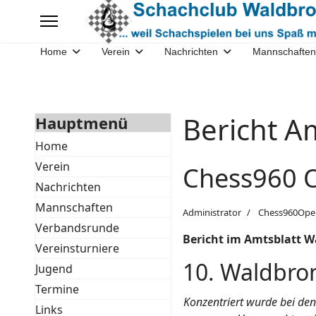
Home
Verein
Nachrichten
Mannschaften
Bericht A
Hauptmenü
Home
Verein
Chess960 O
Nachrichten
Mannschaften
Administrator
Chess960Ope
Verbandsrunde
Bericht im Amtsblatt W
Vereinsturniere
10. Waldbro
Jugend
Termine
Konzentriert wurde bei de
Links