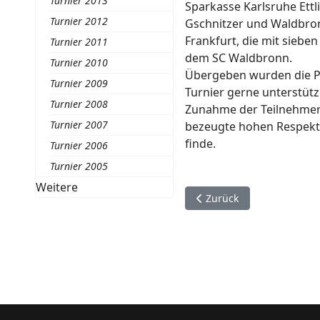
Turnier 2013
Sparkasse Karlsruhe Ettl
Turnier 2012
Gschnitzer und Waldbro
Frankfurt, die mit sieb
Turnier 2011
dem SC Waldbronn.
Turnier 2010
Übergeben wurden die Pr
Turnier 2009
Turnier gerne unterstütz
Turnier 2008
Zunahme der Teilnehmerza
Turnier 2007
bezeugte hohen Respekt v
finde.
Turnier 2006
Turnier 2005
Weitere
Vorheriger Beitrag: Ches
Zurück