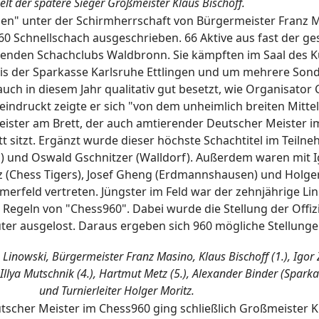
elt der spätere Sieger Großmeister Klaus Bischoff.
en" unter der Schirmherrschaft von Bürgermeister Franz 
60 Schnellschach ausgeschrieben. 66 Aktive aus fast der 
ltenden Schachclubs Waldbronn. Sie kämpften im Saal des K
s der Sparkasse Karlsruhe Ettlingen und um mehrere Sond
auch in diesem Jahr qualitativ gut besetzt, wie Organisat
eindruckt zeigte er sich "von dem unheimlich breiten Mittel
ister am Brett, der auch amtierender Deutscher Meister im
sitzt. Ergänzt wurde dieser höchste Schachtitel im Teilneh
 und Oswald Gschnitzer (Walldorf). Außerdem waren mit 
 (Chess Tigers), Josef Gheng (Erdmannshausen) und Holger 
rfeld vertreten. Jüngster im Feld war der zehnjährige Linu
Regeln von "Chess960". Dabei wurde die Stellung der Offizi
er ausgelost. Daraus ergeben sich 960 mögliche Stellunge
 Linowski, Bürgermeister Franz Masino, Klaus Bischoff (1.), Igor Z
 Illya Mutschnik (4.), Hartmut Metz (5.), Alexander Binder (Sparka
und Turnierleiter Holger Moritz.
tscher Meister im Chess960 ging schließlich Großmeister K