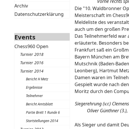
Vorne rechts spi
Archiv
Die "10. Waldbronner Op
Datenschutzerklärung
Meisterschaft im Chess9
Meldeliste des veransta
auch um den großen Prei
Events
Das Teilnehmerfeld war 
erläuterte. Besonders be
Chess960 Open
Frankfurt saß ein Großme
Turnier 2018
Bayern München am Brett 
Turnier 2016
Mutschnik (Baden-Baden)
Leonberg), Hartmut Metz
Turnier 2014
Damen waren im Teilnehme
Bericht H Metz
Gespielt wurde nach den 
Ergebnisse
Moritz durch den Comput
Teilnehmer
Siegerehrung (v.r.) Clemens
Bericht Amtsblatt
Oliver Günthner (3.),
Partie Brett 1 Runde 6
Startstellungen 2014
Als Sieger und damit Deu