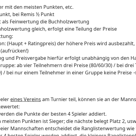
er mit den meisten Punkten, etc.
Punkt, bei Remis ½ Punkt
ilt als Feinwertung die Buchholzwertung
holzwertung gleich, erfolgt eine Teilung der Preise
ttung:
on: (Haupt + Ratingpreis) der höhere Preis wird ausbezahlt,
(aufrücken!)
g und Preisvergabe hierfür erfolgt unabhängig von den H
gruppe: ab vier Teilnehmern drei Preise (80/60/30) / bei drei
0) / bei nur einem Teilnehmer in einer Gruppe keine Preis
eler
eines Vereins
am Turnier teil, können sie an der Mann
gewertet:
erden die Punkte der besten 4 Spieler addiert.
meisten Punkten ist Sieger; die nächste belegt Platz 2, usw
weier Mannschaften entscheidet die Ranglistenwertung wie 
 4 besten Spieler werden addiert, die kleinere Ranglistenpl