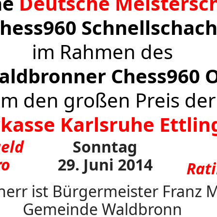
ne
Deutsche Meistersc
hess960 Schnellschac
im Rahmen des
Waldbronner Chess960 
m den großen Preis der
kasse Karlsruhe Ettli
geld
Sonntag
ro
29. Juni 2014
Rat
err ist Bürgermeister Franz 
Gemeinde Waldbronn