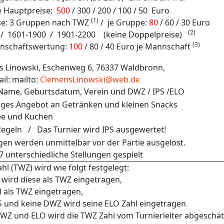
e Hauptpreise:
500
/ 300 / 200 / 100 / 50 Euro
(1)
se: 3 Gruppen nach TWZ
/ je Gruppe:
80
/ 60 / 30 Euro
(2)
/ 1601-1900 / 1901-2200 (keine Doppelpreise)
(3)
nnschaftswertung:
100
/ 80 / 40 Euro je Mannschaft
s Linowski, Eschenweg 6, 76337 Waldbronn,
ail: mailto:
ClemensLinowski@web.de
ame, Geburtsdatum, Verein und DWZ / IPS /ELO
iges Angebot an Getränken und kleinen Snacks
ee und Kuchen
egeln / Das Turnier wird IPS ausgewertet!
ngen werden unmittelbar vor der Partie ausgelost.
7 unterschiedliche Stellungen gespielt
l (TWZ) wird wie folgt festgelegt:
S, wird diese als TWZ eingetragen,
l als TWZ eingetragen,
IPS und keine DWZ wird seine ELO Zahl eingetragen
 DWZ und ELO wird die TWZ Zahl vom Turnierleiter abgeschät