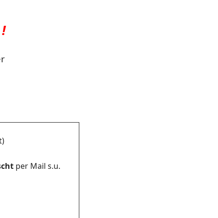
!
er
t)
cht
per Mail s.u.