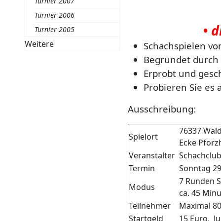
Turnier 2007
Turnier 2006
• 
Turnier 2005
Weitere
Schachspielen vo
Begründet durch 
Erprobt und gesc
Probieren Sie es
Ausschreibung:
76337 Wald
Spielort
Ecke Pforzh
Veranstalter
Schachclub
Termin
Sonntag 29
7 Runden S
Modus
ca. 45 Min
Teilnehmer
Maximal 80
Startgeld
15 Euro, Ju