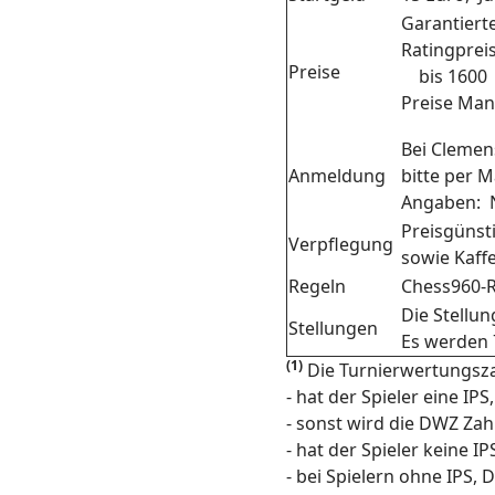
Garantiert
Ratingprei
Preise
bis 1600 
Preise Ma
Bei Clemen
Anmeldung
bitte per M
Angaben: N
Preisgünst
Verpflegung
sowie Kaff
Regeln
Chess960-R
Die Stellu
Stellungen
Es werden 
(1)
Die Turnierwertungszah
- hat der Spieler eine IP
- sonst wird die DWZ Zah
- hat der Spieler keine 
- bei Spielern ohne IPS,