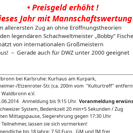
• Preisgeld erhöht !
dieses Jahr mit Mannschaftswertung 
m allerersten Zug an ohne Eröffnungstheorien
den legendären Schachweltmeister „Bobby“ Fisch
hätzt von internationalen Großmeistern
 aus! – Gerade auch für DWZ unter 2000 geeignet
bronn bei Karlsruhe: Kurhaus am Kurpark,
eimer-/Etzenroter-Str. (ca. 200m vom "Kulturtreff" entfern
 Waldbronn e.V.
.06.2014 Anmeldung bis 9:15 Uhr.
Voranmeldung erwüns
chweizer System, Bedenkzeit 20 min+5 Sekunden / Zug
uten Mittagspause, Siegerehrung gegen 17:30 Uhr
 Teilnehmer, lassen sie sich vormerken!
gendliche bis 18 Jahre: 7,50 Euro, GM und IM frei