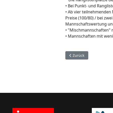
• Bei Punkt- und Ranglis
• Ab vier teilnehmenden 
Preise (100/80) / bei zw
Mannschaftswertung und 
• "Mischmannschaften" mi
• Mannschaften mit wenig
Vorheriger Beitrag: Ches
Zurück