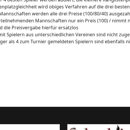
tenplatzgleichheit wird obiges Verfahren auf die drei best
Mannschaften werden alle drei Preise (100/80/40) ausgezah
ei teilnehmenden Mannschaften nur ein Preis (100) / nimmt n
die Preisvergabe hierfür ersatzlos
t Spielern aus unterschiedlichen Vereinen sind nicht zuge
er als 4 zum Turnier gemeldeten Spielern sind ebenfalls n
s960 Open 2013 Ergebnisse