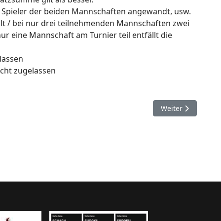
en Spieler der beiden Mannschaften angewandt, usw.
lt / bei nur drei teilnehmenden Mannschaften zwei
ur eine Mannschaft am Turnier teil entfällt die
lassen
icht zugelassen
Nächster Beitrag:
Weiter