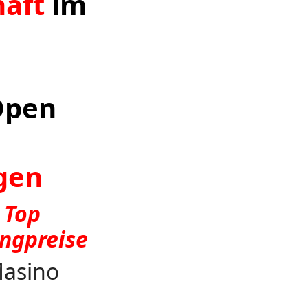
haft
im
h
Open
ngen
Top
ingpreise
Masino