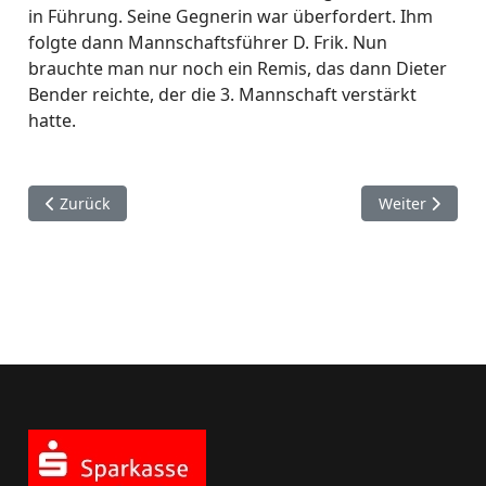
in Führung. Seine Gegnerin war überfordert. Ihm
folgte dann Mannschaftsführer D. Frik. Nun
brauchte man nur noch ein Remis, das dann Dieter
Bender reichte, der die 3. Mannschaft verstärkt
hatte.
Vorheriger Beitrag: Siebter Spieltag der Verbandsrunde 12/
Nächster Beitra
Zurück
Weiter