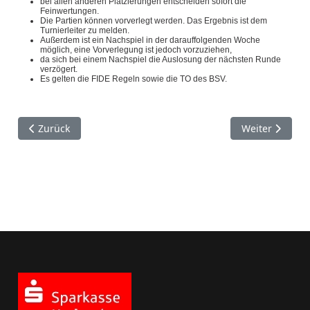
bei allen anderen Platzierungen entscheiden sofort die
Feinwertungen.
Die Partien können vorverlegt werden. Das Ergebnis ist dem
Turnierleiter zu melden.
Außerdem ist ein Nachspiel in der darauffolgenden Woche
möglich, eine Vorverlegung ist jedoch vorzuziehen,
da sich bei einem Nachspiel die Auslosung der nächsten Runde
verzögert.
Es gelten die FIDE Regeln sowie die TO des BSV.
Vorheriger Beitrag: VM Schnellschach 14/15
Nächster Beit
Zurück
Weiter