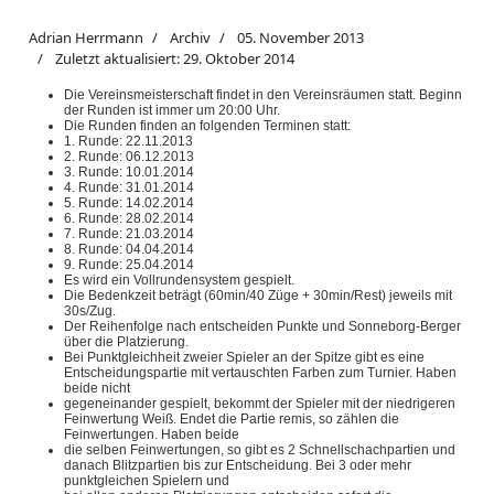
Adrian Herrmann
Archiv
05. November 2013
Zuletzt aktualisiert: 29. Oktober 2014
Die Vereinsmeisterschaft findet in den Vereinsräumen statt. Beginn
der Runden ist immer um 20:00 Uhr.
Die Runden finden an folgenden Terminen statt:
1. Runde: 22.11.2013
2. Runde: 06.12.2013
3. Runde: 10.01.2014
4. Runde: 31.01.2014
5. Runde: 14.02.2014
6. Runde: 28.02.2014
7. Runde: 21.03.2014
8. Runde: 04.04.2014
9. Runde: 25.04.2014
Es wird ein Vollrundensystem gespielt.
Die Bedenkzeit beträgt (60min/40 Züge + 30min/Rest) jeweils mit
30s/Zug.
Der Reihenfolge nach entscheiden Punkte und Sonneborg-Berger
über die Platzierung.
Bei Punktgleichheit zweier Spieler an der Spitze gibt es eine
Entscheidungspartie mit vertauschten Farben zum Turnier. Haben
beide nicht
gegeneinander gespielt, bekommt der Spieler mit der niedrigeren
Feinwertung Weiß. Endet die Partie remis, so zählen die
Feinwertungen. Haben beide
die selben Feinwertungen, so gibt es 2 Schnellschachpartien und
danach Blitzpartien bis zur Entscheidung. Bei 3 oder mehr
punktgleichen Spielern und