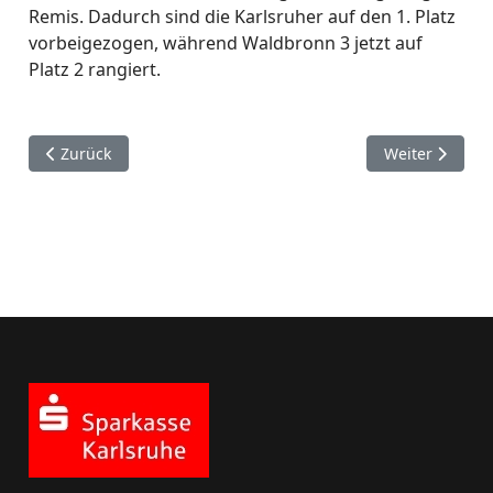
Remis. Dadurch sind die Karlsruher auf den 1. Platz
vorbeigezogen, während Waldbronn 3 jetzt auf
Platz 2 rangiert.
Vorheriger Beitrag: Vierter Spieltag der Verbandsrunde 12/
Nächster Beitr
Zurück
Weiter