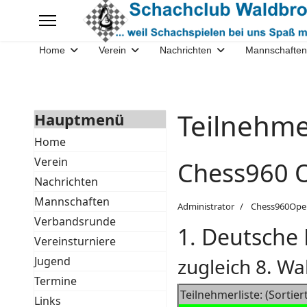
Home
Verein
Nachrichten
Mannschaften
Teilnehm
Hauptmenü
Home
Verein
Chess960 
Nachrichten
Mannschaften
Administrator
Chess960Ope
Verbandsrunde
1. Deutsche
Vereinsturniere
Jugend
zugleich 8. W
Termine
Teilnehmerliste: (Sortier
Links