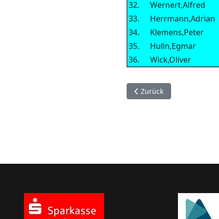
32.
Wernert,Alfred
33.
Herrmann,Adrian
34.
Klemens,Peter
35.
Hulin,Egmar
36.
Wick,Oliver
Vorheriger Beitrag: Ches
Zurück