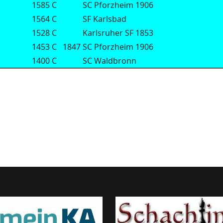
1585
C
SC Pforzheim 1906
1564
C
SF Karlsbad
1528
C
Karlsruher SF 1853
1453
C
1847
SC Pforzheim 1906
1400
C
SC Waldbronn
s960 Open 2012 Ergebnisse