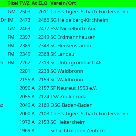
Titel
TWZ
At
ELO
Verein/Ort
GM
2503
2611
Chess Tigers Schach-Förderverein
,Dr
IM
2473
2466
SG Heidelberg-Kirchheim
GM
2463
2477
ESV Nickelhütte Aue
FM
2397
2349
SC Erdmannhausen
FM
2389
2348
SC Heusenstamm
FM
2349
2368
SK Landau
im
FM
2262
2313
SC Untergrombach 46
r
2201
2238
SC Waldbronn
2155
A
2159
SC Waldbronn
2090
A
2157
SF Neureut 1953 e.V.
2055
A
2124
TSV Zeulenroda
nz
2049
A
2169
OSG Baden-Baden
2000
A
2108
Chess Tigers Schach-Förderverein
1972
A
2153
SC Heitersheim
1969
A
Schachfreunde Zeutern