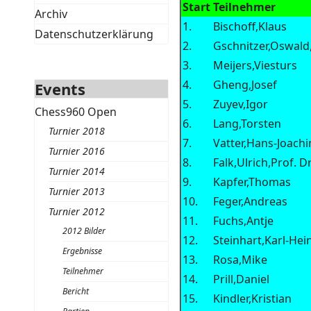
Start
Teilnehmer
Archiv
1.
Bischoff,Klaus
Datenschutzerklärung
2.
Gschnitzer,Oswald
3.
Meijers,Viesturs
4.
Gheng,Josef
Events
5.
Zuyev,Igor
Chess960 Open
6.
Lang,Torsten
Turnier 2018
7.
Vatter,Hans-Joach
Turnier 2016
8.
Falk,Ulrich,Prof. D
Turnier 2014
9.
Kapfer,Thomas
Turnier 2013
10.
Feger,Andreas
Turnier 2012
11.
Fuchs,Antje
2012 Bilder
12.
Steinhart,Karl-Hei
Ergebnisse
13.
Rosa,Mike
Teilnehmer
14.
Prill,Daniel
Bericht
15.
Kindler,Kristian