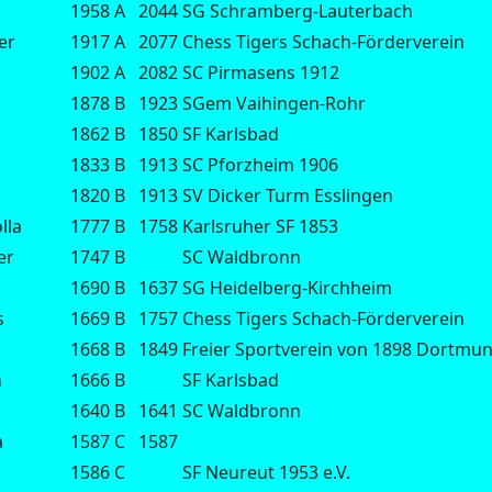
1958
A
2044
SG Schramberg-Lauterbach
er
1917
A
2077
Chess Tigers Schach-Förderverein
1902
A
2082
SC Pirmasens 1912
1878
B
1923
SGem Vaihingen-Rohr
1862
B
1850
SF Karlsbad
1833
B
1913
SC Pforzheim 1906
1820
B
1913
SV Dicker Turm Esslingen
lla
1777
B
1758
Karlsruher SF 1853
er
1747
B
SC Waldbronn
1690
B
1637
SG Heidelberg-Kirchheim
s
1669
B
1757
Chess Tigers Schach-Förderverein
1668
B
1849
Freier Sportverein von 1898 Dortmu
n
1666
B
SF Karlsbad
1640
B
1641
SC Waldbronn
a
1587
C
1587
1586
C
SF Neureut 1953 e.V.