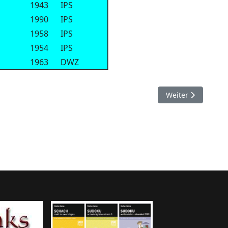
1943
IPS
1990
IPS
1958
IPS
1954
IPS
1963
DWZ
Nächster Beitrag:
Weiter