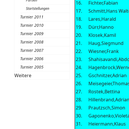
Partien
16.
Fichter,Fabian
Startstellungen
17.
Schmitt,Hans Walt
Turnier 2011
18.
Lares,Harald
Turnier 2010
19.
Dürr,Hanno
Turnier 2009
20.
Klosek,Kamil
Turnier 2008
21.
Haug,Siegmund
Turnier 2007
22.
Wiesner,Frank
Turnier 2006
23.
Shahisavandi,Abdo
Turnier 2005
24.
Hagenbrock,Wern
Weitere
25.
Gschnitzer,Adrian
26.
Meisegeier,Thoma
27.
Rostek,Bettina
28.
Hillenbrand,Adria
29.
Prautzsch,Simon
30.
Gaponenko,Violet
31.
Heiermann,Klaus