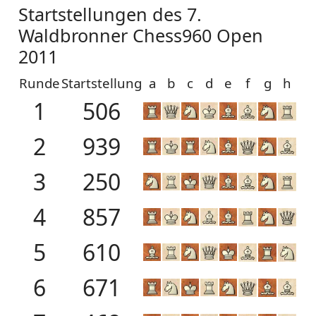
Startstellungen des 7.
Waldbronner Chess960 Open
2011
Runde
Startstellung
a
b
c
d
e
f
g
h
1
506
2
939
3
250
4
857
5
610
6
671