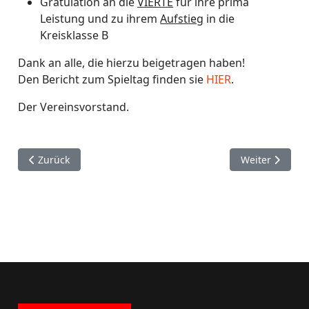
Gratulation an die
VIERTE
für ihre prima
Leistung und zu ihrem
Aufstieg
in die
Kreisklasse B
Dank an alle, die hierzu beigetragen haben!
Den Bericht zum Spieltag finden sie
HIER
.
Der Vereinsvorstand.
Vorheriger Beitrag: Saisonabschluss Verbandsrunde 09/10
Nächster Beitr
Zurück
Weiter