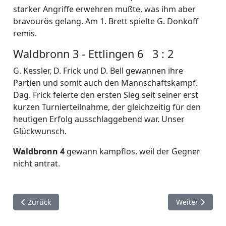
starker Angriffe erwehren mußte, was ihm aber
bravourös gelang. Am 1. Brett spielte G. Donkoff
remis.
Waldbronn 3 - Ettlingen 6 3 : 2
G. Kessler, D. Frick und D. Bell gewannen ihre
Partien und somit auch den Mannschaftskampf.
Dag. Frick feierte den ersten Sieg seit seiner erst
kurzen Turnierteilnahme, der gleichzeitig für den
heutigen Erfolg ausschlaggebend war. Unser
Glückwunsch.
Waldbronn 4
gewann kampflos, weil der Gegner
nicht antrat.
Vorheriger Beitrag: Siebter Spieltag der Verbandsrunde 200
Nächster Beitr
Zurück
Weiter