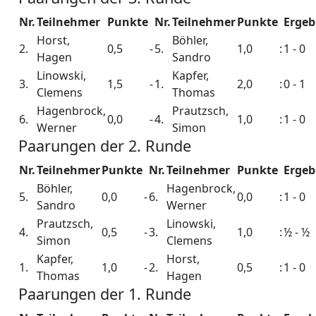
Nr.
Teilnehmer
Punkte
Nr.
Teilnehmer
Punkte
Ergeb
Horst,
Böhler,
2.
0,5
-
5.
1,0
:
1 - 0
Hagen
Sandro
Linowski,
Kapfer,
3.
1,5
-
1.
2,0
:
0 - 1
Clemens
Thomas
Hagenbrock,
Prautzsch,
6.
0,0
-
4.
1,0
:
1 - 0
Werner
Simon
Paarungen der 2. Runde
Nr.
Teilnehmer
Punkte
Nr.
Teilnehmer
Punkte
Ergeb
Böhler,
Hagenbrock,
5.
0,0
-
6.
0,0
:
1 - 0
Sandro
Werner
Prautzsch,
Linowski,
4.
0,5
-
3.
1,0
:
½ - ½
Simon
Clemens
Kapfer,
Horst,
1.
1,0
-
2.
0,5
:
1 - 0
Thomas
Hagen
Paarungen der 1. Runde