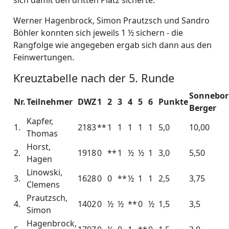
sich damit den dritten Platz sicherte.
Werner Hagenbrock, Simon Prautzsch und Sandro
Böhler konnten sich jeweils 1 ½ sichern - die
Rangfolge wie angegeben ergab sich dann aus den
Feinwertungen.
Kreuztabelle nach der 5. Runde
Sonnebor
Nr.
Teilnehmer
DWZ
1
2
3
4
5
6
Punkte
Berger
Kapfer,
1.
2183
**
1
1
1
1
1
5,0
10,00
Thomas
Horst,
2.
1918
0
**
1
½
½
1
3,0
5,50
Hagen
Linowski,
3.
1628
0
0
**
½
1
1
2,5
3,75
Clemens
Prautzsch,
4.
1402
0
½
½
**
0
½
1,5
3,5
Simon
Hagenbrock,