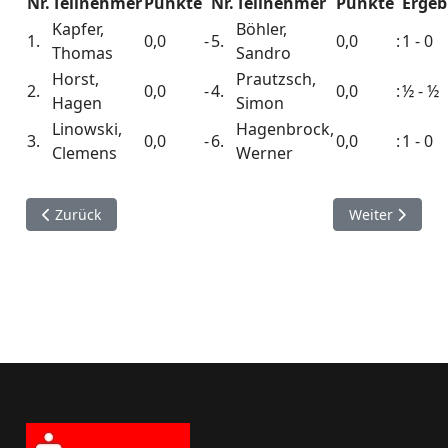
Nr.
Teilnehmer
Punkte
Nr.
Teilnehmer
Punkte
Ergeb
Kapfer,
Böhler,
1.
0,0
-
5.
0,0
:
1 - 0
Thomas
Sandro
Horst,
Prautzsch,
2.
0,0
-
4.
0,0
:
½ - ½
Hagen
Simon
Linowski,
Hagenbrock,
3.
0,0
-
6.
0,0
:
1 - 0
Clemens
Werner
Vorheriger Beitrag: Vereinsmeisterschaft 2009/10
Nächster Beitr
Zurück
Weiter