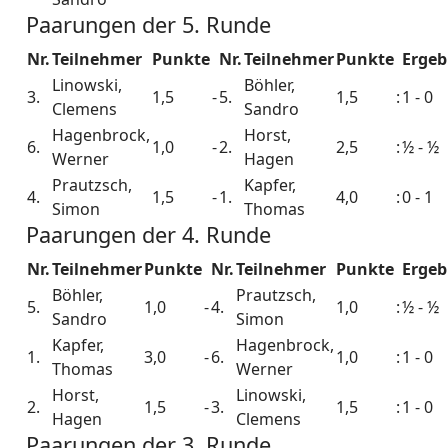
Paarungen der 5. Runde
Nr.
Teilnehmer
Punkte
Nr.
Teilnehmer
Punkte
Ergeb
Linowski,
Böhler,
3.
1,5
-
5.
1,5
:
1 - 0
Clemens
Sandro
Hagenbrock,
Horst,
6.
1,0
-
2.
2,5
:
½ - ½
Werner
Hagen
Prautzsch,
Kapfer,
4.
1,5
-
1.
4,0
:
0 - 1
Simon
Thomas
Paarungen der 4. Runde
Nr.
Teilnehmer
Punkte
Nr.
Teilnehmer
Punkte
Ergeb
Böhler,
Prautzsch,
5.
1,0
-
4.
1,0
:
½ - ½
Sandro
Simon
Kapfer,
Hagenbrock,
1.
3,0
-
6.
1,0
:
1 - 0
Thomas
Werner
Horst,
Linowski,
2.
1,5
-
3.
1,5
:
1 - 0
Hagen
Clemens
Paarungen der 3. Runde