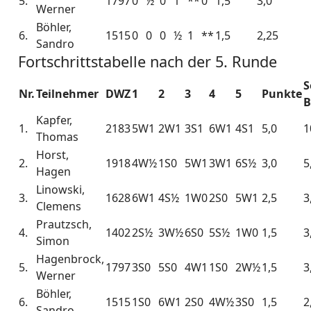
5.
1797
0
½
0
1
**
0
1,5
3,0
Werner
Böhler,
6.
1515
0
0
0
½
1
**
1,5
2,25
Sandro
Fortschrittstabelle nach der 5. Runde
S
Nr.
Teilnehmer
DWZ
1
2
3
4
5
Punkte
B
Kapfer,
1.
2183
5W1
2W1
3S1
6W1
4S1
5,0
1
Thomas
Horst,
2.
1918
4W½
1S0
5W1
3W1
6S½
3,0
5
Hagen
Linowski,
3.
1628
6W1
4S½
1W0
2S0
5W1
2,5
3
Clemens
Prautzsch,
4.
1402
2S½
3W½
6S0
5S½
1W0
1,5
3
Simon
Hagenbrock,
5.
1797
3S0
5S0
4W1
1S0
2W½
1,5
3
Werner
Böhler,
6.
1515
1S0
6W1
2S0
4W½
3S0
1,5
2
Sandro