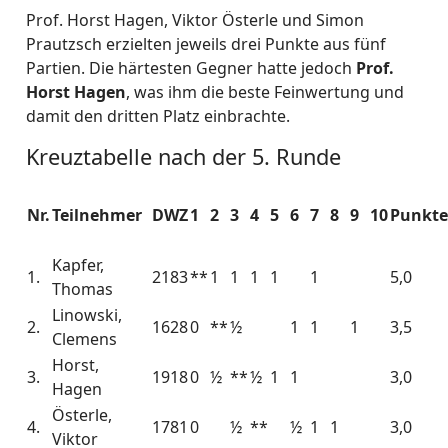
Prof. Horst Hagen, Viktor Österle und Simon
Prautzsch erzielten jeweils drei Punkte aus fünf
Partien. Die härtesten Gegner hatte jedoch
Prof.
Horst Hagen
, was ihm die beste Feinwertung und
damit den dritten Platz einbrachte.
Kreuztabelle nach der 5. Runde
Nr.
Teilnehmer
DWZ
1
2
3
4
5
6
7
8
9
10
Punkt
Kapfer,
1.
2183
**
1
1
1
1
1
5,0
Thomas
Linowski,
2.
1628
0
**
½
1
1
1
3,5
Clemens
Horst,
3.
1918
0
½
**
½
1
1
3,0
Hagen
Österle,
4.
1781
0
½
**
½
1
1
3,0
Viktor