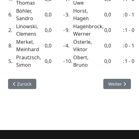
Thomas
Uwe
Böhler,
Horst,
6.
0,0
-
3.
0,0
:
0 - 1
Sandro
Hagen
Linowski,
Hagenbrock,
2.
0,0
-
9.
0,0
:
1 - 0
Clemens
Werner
Merkel,
Österle,
8.
0,0
-
4.
0,0
:
0 - 1
Meinhard
Viktor
Prautzsch,
Obert,
5.
0,0
-
10.
0,0
:
1 - 0
Simon
Bruno
Vorheriger Beitrag: Vereinsmeisterschaft 2009/10 Ausschre
Nächster Beitr
Zurück
Weiter