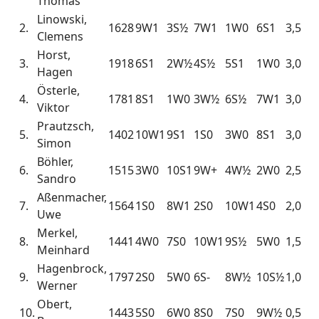
Thomas
Linowski,
2.
1628
9W1
3S½
7W1
1W0
6S1
3,5
Clemens
Horst,
3.
1918
6S1
2W½
4S½
5S1
1W0
3,0
Hagen
Österle,
4.
1781
8S1
1W0
3W½
6S½
7W1
3,0
Viktor
Prautzsch,
5.
1402
10W1
9S1
1S0
3W0
8S1
3,0
Simon
Böhler,
6.
1515
3W0
10S1
9W+
4W½
2W0
2,5
Sandro
Aßenmacher,
7.
1564
1S0
8W1
2S0
10W1
4S0
2,0
Uwe
Merkel,
8.
1441
4W0
7S0
10W1
9S½
5W0
1,5
Meinhard
Hagenbrock,
9.
1797
2S0
5W0
6S-
8W½
10S½
1,0
Werner
Obert,
10.
1443
5S0
6W0
8S0
7S0
9W½
0,5