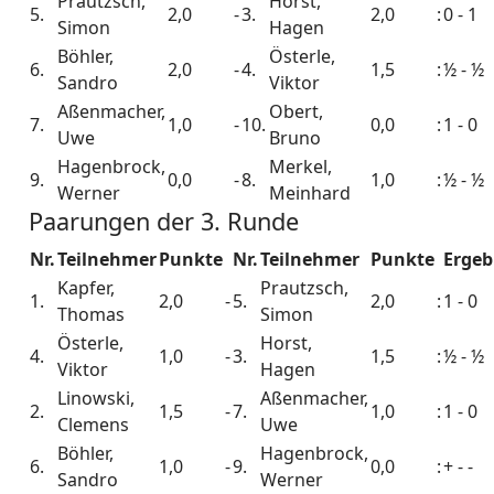
Prautzsch,
Horst,
5.
2,0
-
3.
2,0
:
0 - 1
Simon
Hagen
Böhler,
Österle,
6.
2,0
-
4.
1,5
:
½ - ½
Sandro
Viktor
Aßenmacher,
Obert,
7.
1,0
-
10.
0,0
:
1 - 0
Uwe
Bruno
Hagenbrock,
Merkel,
9.
0,0
-
8.
1,0
:
½ - ½
Werner
Meinhard
Paarungen der 3. Runde
Nr.
Teilnehmer
Punkte
Nr.
Teilnehmer
Punkte
Ergeb
Kapfer,
Prautzsch,
1.
2,0
-
5.
2,0
:
1 - 0
Thomas
Simon
Österle,
Horst,
4.
1,0
-
3.
1,5
:
½ - ½
Viktor
Hagen
Linowski,
Aßenmacher,
2.
1,5
-
7.
1,0
:
1 - 0
Clemens
Uwe
Böhler,
Hagenbrock,
6.
1,0
-
9.
0,0
:
+ - -
Sandro
Werner