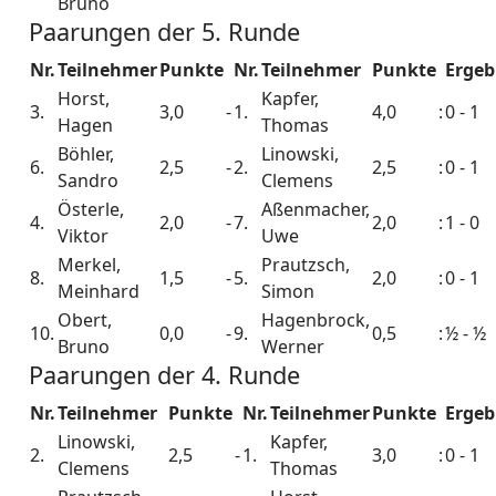
Bruno
Paarungen der 5. Runde
Nr.
Teilnehmer
Punkte
Nr.
Teilnehmer
Punkte
Ergeb
Horst,
Kapfer,
3.
3,0
-
1.
4,0
:
0 - 1
Hagen
Thomas
Böhler,
Linowski,
6.
2,5
-
2.
2,5
:
0 - 1
Sandro
Clemens
Österle,
Aßenmacher,
4.
2,0
-
7.
2,0
:
1 - 0
Viktor
Uwe
Merkel,
Prautzsch,
8.
1,5
-
5.
2,0
:
0 - 1
Meinhard
Simon
Obert,
Hagenbrock,
10.
0,0
-
9.
0,5
:
½ - ½
Bruno
Werner
Paarungen der 4. Runde
Nr.
Teilnehmer
Punkte
Nr.
Teilnehmer
Punkte
Ergeb
Linowski,
Kapfer,
2.
2,5
-
1.
3,0
:
0 - 1
Clemens
Thomas