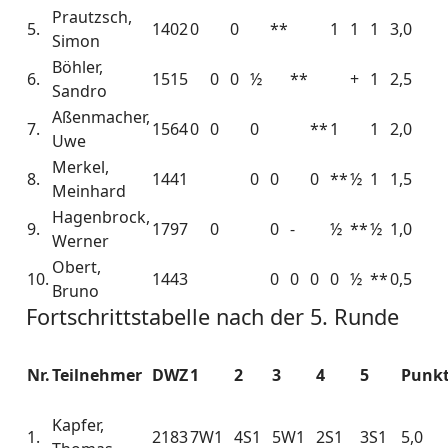
Prautzsch,
5.
1402
0
0
**
1
1
1
3,0
Simon
Böhler,
6.
1515
0
0
½
**
+
1
2,5
Sandro
Aßenmacher,
7.
1564
0
0
0
**
1
1
2,0
Uwe
Merkel,
8.
1441
0
0
0
**
½
1
1,5
Meinhard
Hagenbrock,
9.
1797
0
0
-
½
**
½
1,0
Werner
Obert,
10.
1443
0
0
0
0
½
**
0,5
Bruno
Fortschrittstabelle nach der 5. Runde
Nr.
Teilnehmer
DWZ
1
2
3
4
5
Punk
Kapfer,
1.
2183
7W1
4S1
5W1
2S1
3S1
5,0