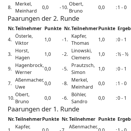
Merkel,
Obert,
8.
0,0
-
10.
0,0
:
1 - 0
Meinhard
Bruno
Paarungen der 2. Runde
Nr.
Teilnehmer
Punkte
Nr.
Teilnehmer
Punkte
Ergeb
Österle,
Kapfer,
4.
1,0
-
1.
1,0
:
0 - 1
Viktor
Thomas
Horst,
Linowski,
3.
1,0
-
2.
1,0
:
½ - ½
Hagen
Clemens
Hagenbrock,
Prautzsch,
9.
0,0
-
5.
1,0
:
0 - 1
Werner
Simon
Aßenmacher,
Merkel,
7.
0,0
-
8.
0,0
:
1 - 0
Uwe
Meinhard
Obert,
Böhler,
10.
0,0
-
6.
0,0
:
0 - 1
Bruno
Sandro
Paarungen der 1. Runde
Nr.
Teilnehmer
Punkte
Nr.
Teilnehmer
Punkte
Ergeb
Kapfer,
Aßenmacher,
1.
0,0
-
7.
0,0
:
1 - 0