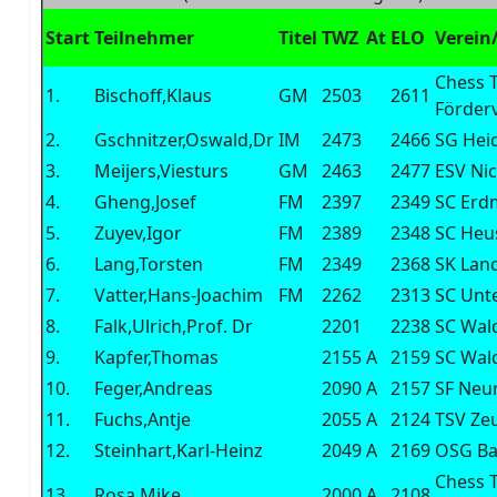
Start
Teilnehmer
Titel
TWZ
At
ELO
Verein
Chess T
1.
Bischoff,Klaus
GM
2503
2611
Förder
2.
Gschnitzer,Oswald,Dr
IM
2473
2466
SG Hei
3.
Meijers,Viesturs
GM
2463
2477
ESV Ni
4.
Gheng,Josef
FM
2397
2349
SC Er
5.
Zuyev,Igor
FM
2389
2348
SC He
6.
Lang,Torsten
FM
2349
2368
SK Lan
7.
Vatter,Hans-Joachim
FM
2262
2313
SC Unt
8.
Falk,Ulrich,Prof. Dr
2201
2238
SC Wal
9.
Kapfer,Thomas
2155
A
2159
SC Wal
10.
Feger,Andreas
2090
A
2157
SF Neur
11.
Fuchs,Antje
2055
A
2124
TSV Ze
12.
Steinhart,Karl-Heinz
2049
A
2169
OSG Ba
Chess T
13.
Rosa,Mike
2000
A
2108