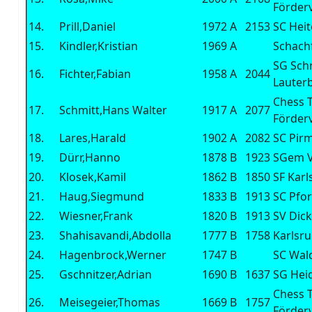
Förder
14.
Prill,Daniel
1972
A
2153
SC Hei
15.
Kindler,Kristian
1969
A
Schach
SG Sch
16.
Fichter,Fabian
1958
A
2044
Lauter
Chess T
17.
Schmitt,Hans Walter
1917
A
2077
Förder
18.
Lares,Harald
1902
A
2082
SC Pir
19.
Dürr,Hanno
1878
B
1923
SGem V
20.
Klosek,Kamil
1862
B
1850
SF Kar
21.
Haug,Siegmund
1833
B
1913
SC Pfo
22.
Wiesner,Frank
1820
B
1913
SV Dic
23.
Shahisavandi,Abdolla
1777
B
1758
Karlsru
24.
Hagenbrock,Werner
1747
B
SC Wal
25.
Gschnitzer,Adrian
1690
B
1637
SG Hei
Chess T
26.
Meisegeier,Thomas
1669
B
1757
Förder