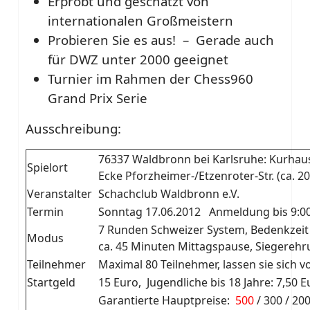
Erprobt und geschätzt von
internationalen Großmeistern
Probieren Sie es aus! – Gerade auch
für DWZ unter 2000 geeignet
Turnier im Rahmen der Chess960
Grand Prix Serie
Ausschreibung:
76337 Waldbronn bei Karlsruhe: Kurhau
Spielort
Ecke Pforzheimer-/Etzenroter-Str. (ca. 2
Veranstalter
Schachclub Waldbronn e.V.
Termin
Sonntag 17.06.2012 Anmeldung bis 9:00
7 Runden Schweizer System, Bedenkzeit
Modus
ca. 45 Minuten Mittagspause, Siegereh
Teilnehmer
Maximal 80 Teilnehmer, lassen sie sich 
Startgeld
15 Euro, Jugendliche bis 18 Jahre: 7,50 
Garantierte Hauptpreise:
500
/ 300 / 20