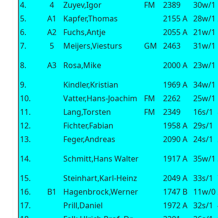
4.
4
Zuyev,Igor
FM
2389
30w/1
5.
A1
Kapfer,Thomas
2155
A
28w/1
6.
A2
Fuchs,Antje
2055
A
21w/1
7.
5
Meijers,Viesturs
GM
2463
31w/1
8.
A3
Rosa,Mike
2000
A
23w/1
9.
Kindler,Kristian
1969
A
34w/1
10.
Vatter,Hans-Joachim
FM
2262
25w/1
11.
Lang,Torsten
FM
2349
16s/1
12.
Fichter,Fabian
1958
A
29s/1
13.
Feger,Andreas
2090
A
24s/1
14.
Schmitt,Hans Walter
1917
A
35w/1
15.
Steinhart,Karl-Heinz
2049
A
33s/1
16.
B1
Hagenbrock,Werner
1747
B
11w/0
17.
Prill,Daniel
1972
A
32s/1