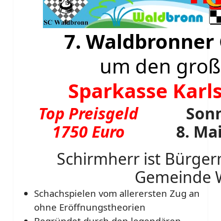
7. Waldbronner
um den große
Sparkasse Karls
Top Preisgeld
Son
1750 Euro
8. Ma
Schirmherr ist Bürger
Gemeinde 
Schachspielen vom allerersten Zug an
ohne Eröffnungstheorien
Begründet durch den legendären