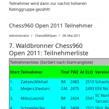
Teilnehmer wird dann zur nächst höheren
Ratinggruppe gezählt!
Chess960 Open 2011 Teilnehmer
Administrator
Chess960Open
09. Mai 2011
7. Waldbronner Chess960
Open 2011: Teilnehmerliste
Teilnehmerliste: (Sortiert nach Startrangliste)
Start
Teilnehmer
Titel
TWZ
At
ELO
Verein
1.
Zaitsev,Mikhail
IM
2483
2510
Schach
2.
Meijers,Viesturs
GM
2475
2493
ESV Nic
SC Nori
3.
Milov,Leonid
IM
2424
2541
Tarras
4.
Schneider,Ilja
IM
2408
2511
Sfrd. Be