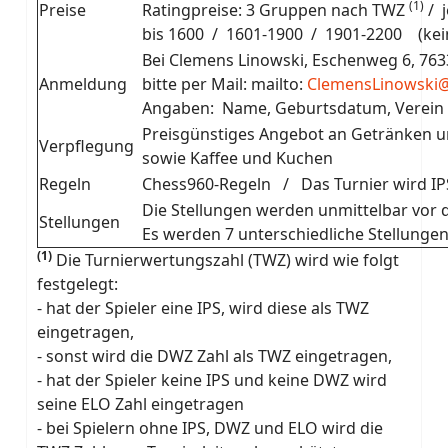
(1)
Preise
Ratingpreise: 3 Gruppen nach TWZ
/ 
bis 1600 / 1601-1900 / 1901-2200 (ke
Bei Clemens Linowski, Eschenweg 6, 76
Anmeldung
bitte per Mail: mailto:
ClemensLinowski
Angaben: Name, Geburtsdatum, Verein 
Preisgünstiges Angebot an Getränken u
Verpflegung
sowie Kaffee und Kuchen
Regeln
Chess960-Regeln / Das Turnier wird IP
Die Stellungen werden unmittelbar vor d
Stellungen
Es werden 7 unterschiedliche Stellungen
(1)
Die Turnierwertungszahl (TWZ) wird wie folgt
festgelegt:
- hat der Spieler eine IPS, wird diese als TWZ
eingetragen,
- sonst wird die DWZ Zahl als TWZ eingetragen,
- hat der Spieler keine IPS und keine DWZ wird
seine ELO Zahl eingetragen
- bei Spielern ohne IPS, DWZ und ELO wird die