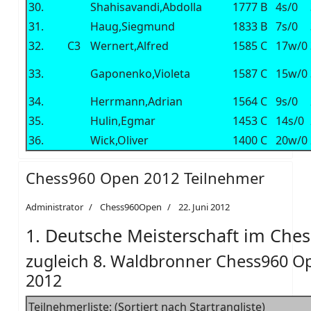
30.
Shahisavandi,Abdolla
1777
B
4s/0
31.
Haug,Siegmund
1833
B
7s/0
32.
C3
Wernert,Alfred
1585
C
17w/0
33.
Gaponenko,Violeta
1587
C
15w/0
34.
Herrmann,Adrian
1564
C
9s/0
35.
Hulin,Egmar
1453
C
14s/0
36.
Wick,Oliver
1400
C
20w/0
Chess960 Open 2012 Teilnehmer
Administrator
Chess960Open
22. Juni 2012
1. Deutsche Meisterschaft im Che
zugleich 8. Waldbronner Chess960 O
2012
Teilnehmerliste: (Sortiert nach Startrangliste)