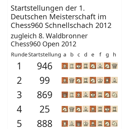
Startstellungen der 1.
Deutschen Meisterschaft im
Chess960 Schnellschach 2012
zugleich 8. Waldbronner
Chess960 Open 2012
Runde
Startstellung
a
b
c
d
e
f
g
h
1
946
2
99
3
869
4
25
5
888