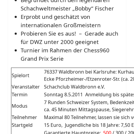
Schachweltmeister „Bobby“ Fischer
Erprobt und geschätzt von
internationalen Großmeistern
Probieren Sie es aus! – Gerade auch
für DWZ unter 2000 geeignet
Turnier im Rahmen der Chess960
Grand Prix Serie
76337 Waldbronn bei Karlsruhe: Kurha
Spielort
Ecke Pforzheimer-/Etzenroter-Str. (ca. 
Veranstalter
Schachclub Waldbronn e.V.
Termin
Sonntag 8.5.2011 Anmeldung bis spät
7 Runden Schweizer System, Bedenkzei
Modus
ca. 45 Minuten Mittagspause, Siegereh
Teilnehmer
Maximal 80 Teilnehmer, lassen sie sich
Startgeld
15 Euro, Jugendliche bis 18 Jahre: 7,50
Garantierte Hauptpreise:
500
/ 300 / 20