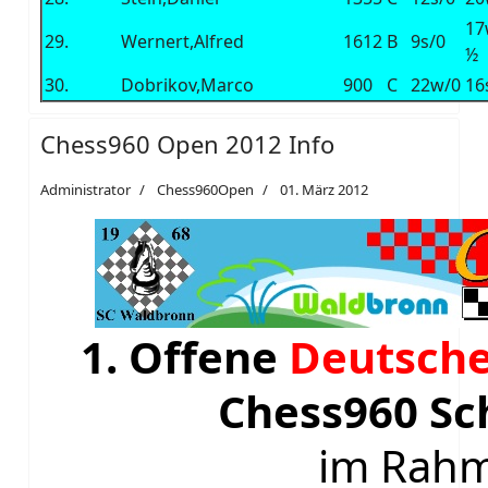
17
29.
Wernert,Alfred
1612
B
9s/0
½
30.
Dobrikov,Marco
900
C
22w/0
16
Chess960 Open 2012 Info
Administrator
Chess960Open
01. März 2012
1. Offene
Deutsche
Chess960 Sc
im Rah