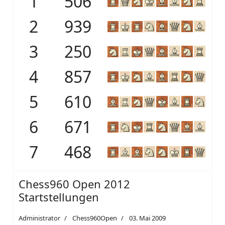
1
506
2
939
3
250
4
857
5
610
6
671
7
468
Chess960 Open 2012
Startstellungen
Administrator
Chess960Open
03. Mai 2009