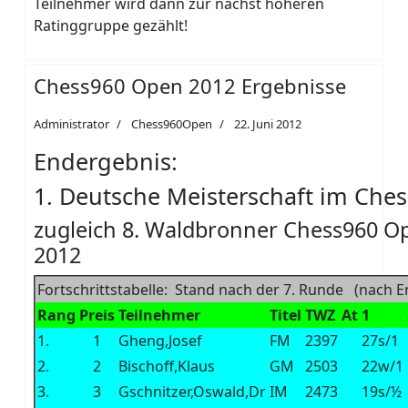
Teilnehmer wird dann zur nächst höheren
Ratinggruppe gezählt!
Chess960 Open 2012 Ergebnisse
Administrator
Chess960Open
22. Juni 2012
Endergebnis:
1. Deutsche Meisterschaft im Che
zugleich 8. Waldbronner Chess960 O
2012
Fortschrittstabelle: Stand nach der 7. Runde (nach E
Rang
Preis
Teilnehmer
Titel
TWZ
At
1
1.
1
Gheng,Josef
FM
2397
27s/1
2.
2
Bischoff,Klaus
GM
2503
22w/1
3.
3
Gschnitzer,Oswald,Dr
IM
2473
19s/½