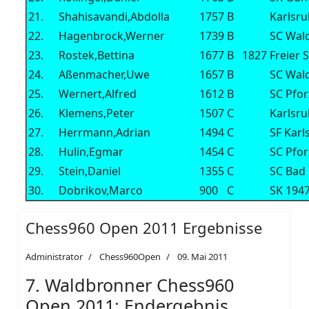
21.
Shahisavandi,Abdolla
1757
B
Karlsru
22.
Hagenbrock,Werner
1739
B
SC Wal
23.
Rostek,Bettina
1677
B
1827
Freier 
24.
Aßenmacher,Uwe
1657
B
SC Wal
25.
Wernert,Alfred
1612
B
SC Pfo
26.
Klemens,Peter
1507
C
Karlsru
27.
Herrmann,Adrian
1494
C
SF Karl
28.
Hulin,Egmar
1454
C
SC Pfo
29.
Stein,Daniel
1355
C
SC Bad
30.
Dobrikov,Marco
900
C
SK 1947
Chess960 Open 2011 Ergebnisse
Administrator
Chess960Open
09. Mai 2011
7. Waldbronner Chess960
Open 2011: Endergebnis