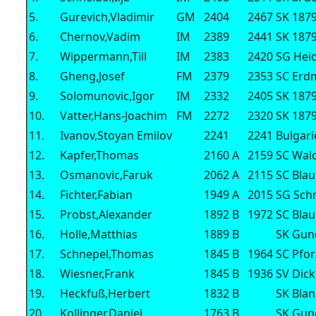
5.
Gurevich,Vladimir
GM
2404
2467
SK 187
6.
Chernov,Vadim
IM
2389
2441
SK 187
7.
Wippermann,Till
IM
2383
2420
SG Hei
8.
Gheng,Josef
FM
2379
2353
SC Erd
9.
Solomunovic,Igor
IM
2332
2405
SK 187
10.
Vatter,Hans-Joachim
FM
2272
2320
SK 187
11.
Ivanov,Stoyan Emilov
2241
2241
Bulgari
12.
Kapfer,Thomas
2160
A
2159
SC Wal
13.
Osmanovic,Faruk
2062
A
2115
SC Bla
14.
Fichter,Fabian
1949
A
2015
SG Sch
15.
Probst,Alexander
1892
B
1972
SC Bla
16.
Holle,Matthias
1889
B
SK Gun
17.
Schnepel,Thomas
1845
B
1964
SC Pfo
18.
Wiesner,Frank
1845
B
1936
SV Dick
19.
Heckfuß,Herbert
1832
B
SK Blan
20.
Kollinger,Daniel
1763
B
SK Gun