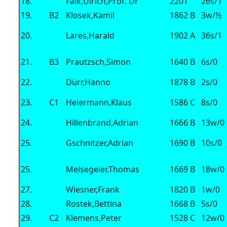
18.
Falk,Ulrich,Prof. Dr
2201
26s/1
19.
B2
Klosek,Kamil
1862
B
3w/½
20.
Lares,Harald
1902
A
36s/1
21.
B3
Prautzsch,Simon
1640
B
6s/0
22.
Dürr,Hanno
1878
B
2s/0
23.
C1
Heiermann,Klaus
1586
C
8s/0
24.
Hillenbrand,Adrian
1666
B
13w/0
25.
Gschnitzer,Adrian
1690
B
10s/0
25.
Meisegeier,Thomas
1669
B
18w/0
27.
Wiesner,Frank
1820
B
1w/0
28.
Rostek,Bettina
1668
B
5s/0
29.
C2
Klemens,Peter
1528
C
12w/0