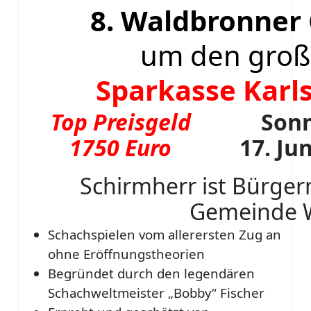
8. Waldbronner
um den große
Sparkasse Karls
Top Preisgeld
Son
1750 Euro
17. Ju
Schirmherr ist Bürger
Gemeinde 
Schachspielen vom allerersten Zug an
ohne Eröffnungstheorien
Begründet durch den legendären
Schachweltmeister „Bobby“ Fischer