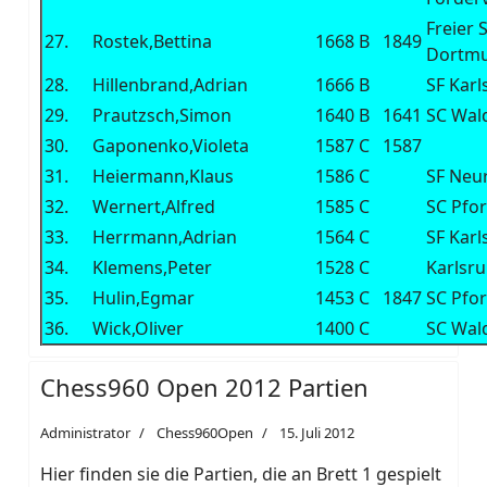
Freier 
27.
Rostek,Bettina
1668
B
1849
Dortm
28.
Hillenbrand,Adrian
1666
B
SF Kar
29.
Prautzsch,Simon
1640
B
1641
SC Wal
30.
Gaponenko,Violeta
1587
C
1587
31.
Heiermann,Klaus
1586
C
SF Neur
32.
Wernert,Alfred
1585
C
SC Pfo
33.
Herrmann,Adrian
1564
C
SF Kar
34.
Klemens,Peter
1528
C
Karlsru
35.
Hulin,Egmar
1453
C
1847
SC Pfo
36.
Wick,Oliver
1400
C
SC Wal
Chess960 Open 2012 Partien
Administrator
Chess960Open
15. Juli 2012
Hier finden sie die Partien, die an Brett 1 gespielt