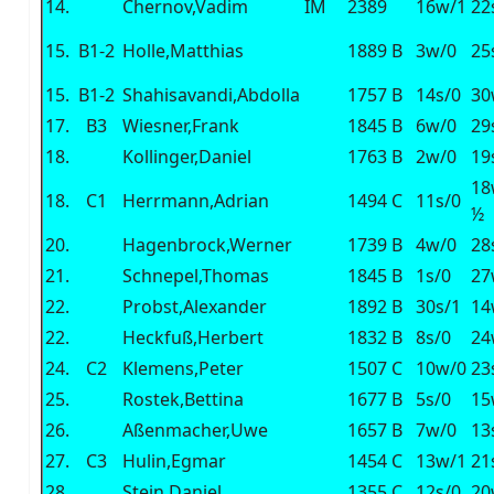
14.
Chernov,Vadim
IM
2389
16w/1
22
15.
B1-2
Holle,Matthias
1889
B
3w/0
25
15.
B1-2
Shahisavandi,Abdolla
1757
B
14s/0
30
17.
B3
Wiesner,Frank
1845
B
6w/0
29
18.
Kollinger,Daniel
1763
B
2w/0
19
18
18.
C1
Herrmann,Adrian
1494
C
11s/0
½
20.
Hagenbrock,Werner
1739
B
4w/0
28
21.
Schnepel,Thomas
1845
B
1s/0
27
22.
Probst,Alexander
1892
B
30s/1
14
22.
Heckfuß,Herbert
1832
B
8s/0
24
24.
C2
Klemens,Peter
1507
C
10w/0
23
25.
Rostek,Bettina
1677
B
5s/0
15
26.
Aßenmacher,Uwe
1657
B
7w/0
13
27.
C3
Hulin,Egmar
1454
C
13w/1
21
28.
Stein,Daniel
1355
C
12s/0
20