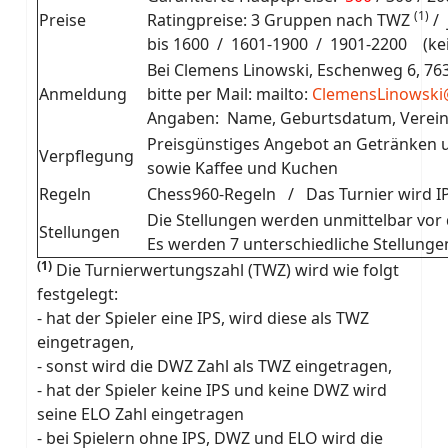
(1)
Preise
Ratingpreise: 3 Gruppen nach TWZ
/ 
bis 1600 / 1601-1900 / 1901-2200 (k
Bei Clemens Linowski, Eschenweg 6, 7
Anmeldung
bitte per Mail: mailto:
ClemensLinowsk
Angaben: Name, Geburtsdatum, Verein
Preisgünstiges Angebot an Getränken 
Verpflegung
sowie Kaffee und Kuchen
Regeln
Chess960-Regeln / Das Turnier wird I
Die Stellungen werden unmittelbar vor 
Stellungen
Es werden 7 unterschiedliche Stellunge
(1)
Die Turnierwertungszahl (TWZ) wird wie folgt
festgelegt:
- hat der Spieler eine IPS, wird diese als TWZ
eingetragen,
- sonst wird die DWZ Zahl als TWZ eingetragen,
- hat der Spieler keine IPS und keine DWZ wird
seine ELO Zahl eingetragen
- bei Spielern ohne IPS, DWZ und ELO wird die