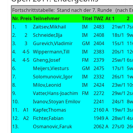
Fortschrittstabelle: Stand nach der 7. Runde (nach E
Nr.
Preis
Teilnehmer
Titel
TWZ
At
1
2
1.
1
Zaitsev,Mikhail
IM
2483
21w/1
7s
2.
2
Schneider,Ilja
IM
2408
18s/1
9w
3.
3
Gurevich,Vladimir
GM
2404
15s/1
11
4.
4-5
Wippermann,Till
IM
2383
20s/1
12
4.
4-5
Gheng,Josef
FM
2379
25w/1
6s
6.
Meijers,Viesturs
GM
2475
17s/1
5w
7.
Solomunovic,Igor
IM
2332
26s/1
1w
8.
Milov,Leonid
IM
2424
23w/1
10
9.
Vatter,Hans-Joachim
FM
2272
29w/1
2s
10.
Ivanov,Stoyan Emilov
2241
24s/1
8w
11.
A1
Kapfer,Thomas
2160
A
19w/1
3s
12.
A2
Fichter,Fabian
1949
A
28w/1
4s
13.
Osmanovic,Faruk
2062
A
27s/0
26