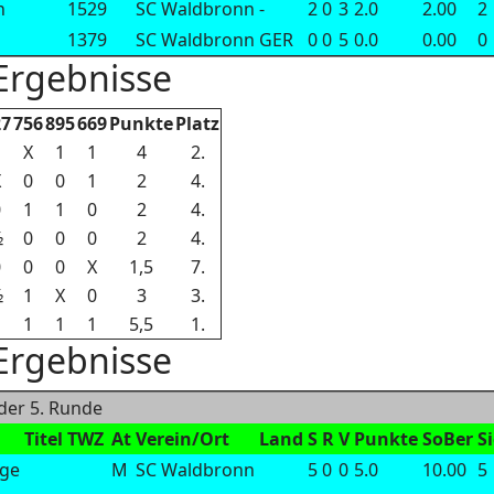
n
1529
SC Waldbronn
-
2
0
3
2.0
2.00
2
1379
SC Waldbronn
GER
0
0
5
0.0
0.00
0
 Ergebnisse
27
756
895
669
Punkte
Platz
1
X
1
1
4
2.
X
0
0
1
2
4.
0
1
1
0
2
4.
½
0
0
0
2
4.
0
0
0
X
1,5
7.
½
1
X
0
3
3.
1
1
1
1
5,5
1.
 Ergebnisse
 der 5. Runde
Titel
TWZ
At
Verein/Ort
Land
S
R
V
Punkte
SoBer
S
rge
M
SC Waldbronn
5
0
0
5.0
10.00
5