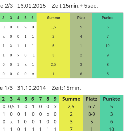
e 2/3 16.01.2015 Zeit:15min.+ 5sec.
2
3
4
5
6
Summe
Platz
Punkte
1
0
0
½
0
1,5
5
6
x
0
0
1
1
2
4
7
1
X
1
1
1
5
1
10
1
0
x
0
1
3
2
9
0
0
1
x
1
2,5
3
8
0
0
0
0
x
1
6
5
de 1/3 31.10.2014 Zeit:15min.
2
3
4
5
6
7
8
9
Summe
Platz
Punkte
0
0,5
1
0
1
0
0
x
2,5
6-7
5
1
0
0
1
0
0
x
0
2
8-9
3
0
x
1
0
0
1
0
0
3
5
6
1
1
0
1
1
1
1
1
7
1
10