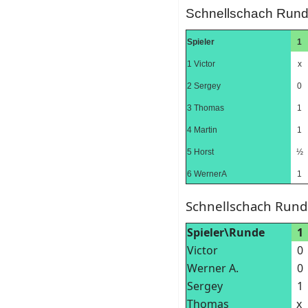
Schnellschach Rund
Spieler
1
1 Victor
x
2 Sergey
0
3 Thomas
1
4 Martin
1
5 Horst
½
6 WernerA
1
Schnellschach Run
Spieler\Runde
1
Victor
0
Werner A.
0
Sergey
1
Thomas
x