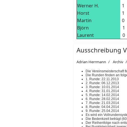
Werner H.
1
Horst
1
Martin
0
Björn
1
Laurent
0
Ausschreibung 
Adrian Herrmann
Archiv
Die Vereinsmeisterschaft f
Die Runden finden an folg
1. Runde: 22.11.2013
2. Runde: 06.12.2013
3. Runde: 10.01.2014
4. Runde: 31.01.2014
5. Runde: 14.02.2014
6. Runde: 28.02.2014
7. Runde: 21.03.2014
8. Runde: 04.04.2014
9. Runde: 25.04.2014
Es wird ein Vollrundensyst
Die Bedenkzeit beträgt (60
Der Reihenfolge nach ents
Bei Punktgleichheit zweier