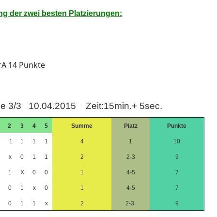
g der zwei besten Platzierungen:
rA 14 Punkte
e 3/3 10.04.2015 Zeit:15min.+ 5sec.
2
3
4
5
Summe
Platz
Punkte
1
1
1
1
4
1
10
x
0
1
1
2
2-3
9
1
X
0
0
1
4-5
7
0
1
x
0
1
4-5
7
0
1
1
x
2
2-3
9