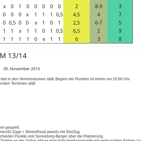
x
0
1
0
0
0
0
0
2
8-9
3
0
0
0
x
1
1
1
0,5
4,5
4
7
0
0,5
0
0
x
1
0
1
2,5
6-7
5
1
1
x
1
1
0
1
0,5
6,5
2
9
1
1
1
1
0
x
1
1
6
3
8
VM 13/14
05. November 2013
indet in den Vereinsräumen statt. Beginn der Runden ist immer um 20:00 Uhr.
enden Terminen statt:
em gespielt.
min/40 Züge + 30min/Rest) jeweils mit 30s/Zug.
cheiden Punkte und Sonneborg-Berger über die Platzierung.
 Spieler an der Spitze gibt es eine Entscheidungspartie mit vertauschten Farben z