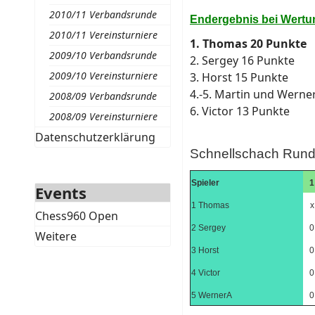
2010/11 Verbandsrunde
Endergebnis bei Wertun
2010/11 Vereinsturniere
1. Thomas 20 Punkte
2009/10 Verbandsrunde
2. Sergey 16 Punkte
2009/10 Vereinsturniere
3. Horst 15 Punkte
4.-5. Martin und Werne
2008/09 Verbandsrunde
6. Victor 13 Punkte
2008/09 Vereinsturniere
Datenschutzerklärung
Schnellschach Rund
Spieler
1
Events
1 Thomas
x
Chess960 Open
2 Sergey
0
Weitere
3 Horst
0
4 Victor
0
5 WernerA
0