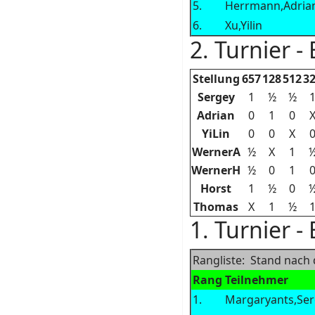
5.
Herrmann,Adria
6.
Xu,Yilin
2. Turnier -
Stellung
657
128
512
3
Sergey
1
½
½
Adrian
0
1
0
YiLin
0
0
X
WernerA
½
X
1
WernerH
½
0
1
Horst
1
½
0
Thomas
X
1
½
1. Turnier -
Rangliste: Stand nach
Rang
Teilnehmer
1.
Margaryants,Se