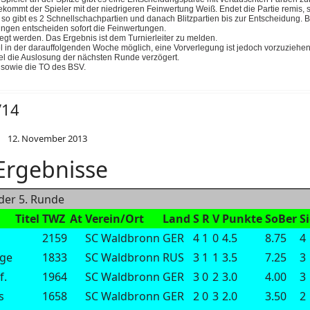
ekommt der Spieler mit der niedrigeren Feinwertung Weiß. Endet die Partie remis,
so gibt es 2 Schnellschachpartien und danach Blitzpartien bis zur Entscheidung. 
ungen entscheiden sofort die Feinwertungen.
egt werden. Das Ergebnis ist dem Turnierleiter zu melden.
l in der darauffolgenden Woche möglich, eine Vorverlegung ist jedoch vorzuziehen
el die Auslosung der nächsten Runde verzögert.
 sowie die TO des BSV.
/14
12. November 2013
 Ergebnisse
 der 5. Runde
Titel
TWZ
At
Verein/Ort
Land
S
R
V
Punkte
SoBer
S
2159
SC Waldbronn
GER
4
1
0
4.5
8.75
4
rge
1833
SC Waldbronn
RUS
3
1
1
3.5
7.25
3
f.
1964
SC Waldbronn
GER
3
0
2
3.0
4.00
3
s
1658
SC Waldbronn
GER
2
0
3
2.0
3.50
2