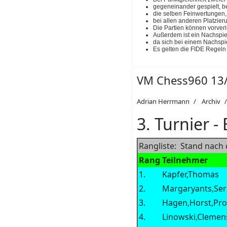
gegeneinander gespielt, b
die selben Feinwertungen, 
bei allen anderen Platzier
Die Partien können vorverl
Außerdem ist ein Nachspie
da sich bei einem Nachspi
Es gelten die FIDE Regeln
VM Chess960 13
Adrian Herrmann
Archiv
3. Turnier -
Rangliste: Stand nach
Rang
Teilnehmer
1.
Kapfer,Thomas
2.
Margaryants,Se
3.
Hagen,Horst,Pro
4.
Linowski,Clemen